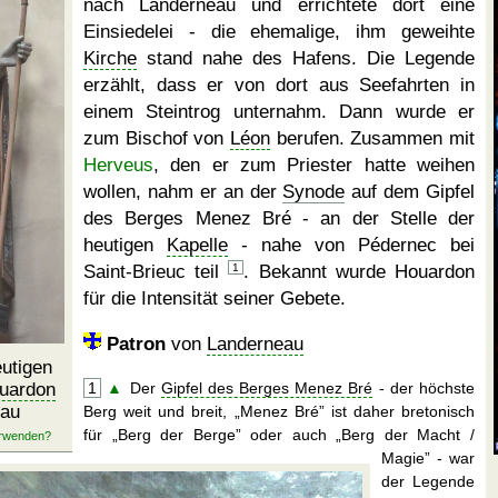
nach Landerneau und errichtete dort eine
Einsiedelei - die ehemalige, ihm geweihte
Kirche
stand nahe des Hafens. Die Legende
erzählt, dass er von dort aus Seefahrten in
einem Steintrog unternahm. Dann wurde er
zum Bischof von
Léon
berufen. Zusammen mit
Herveus
, den er zum Priester hatte weihen
wollen, nahm er an der
Synode
auf dem Gipfel
des Berges Menez Bré - an der Stelle der
heutigen
Kapelle
- nahe von Pédernec bei
Saint-Brieuc teil
1
. Bekannt wurde Houardon
für die Intensität seiner Gebete.
Patron
von
Landerneau
eutigen
ouardon
1
▲
Der
Gipfel des Berges Menez Bré
- der höchste
eau
Berg weit und breit,
Menez Bré
ist daher bretonisch
für
Berg der Berge
oder auch
Berg der Macht /
Magie
- war
der Legende