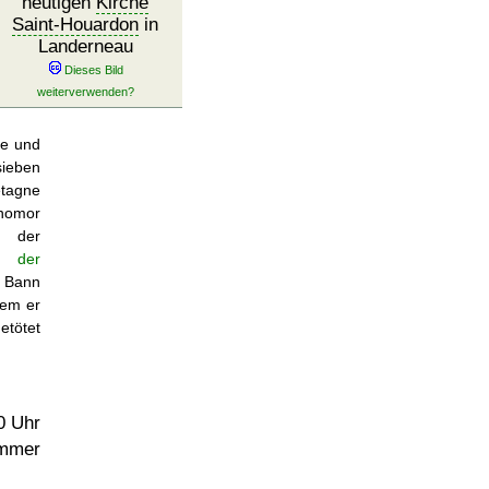
heutigen
Kirche
Saint-Houardon
in
Landerneau
de und
ieben
etagne
nomor
 der
n der
 Bann
dem er
tötet
0 Uhr
immer