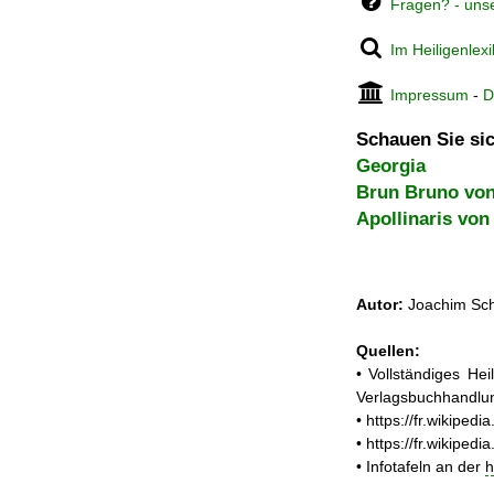
Fragen? - uns
Im Heiligenlex
Impressum
-
D
Schauen Sie sic
Georgia
Brun Bruno von
Apollinaris vo
Autor:
Joachim Sch
Quellen:
• Vollständiges He
Verlagsbuchhandlun
• https://fr.wikipe
• https://fr.wiki
• Infotafeln an der
h