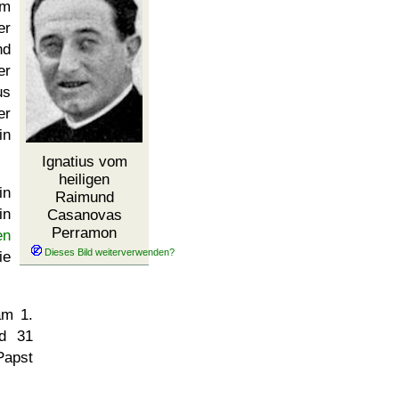
om
er
nd
er
us
er
in
Ignatius vom
heiligen
in
Raimund
in
Casanovas
Perramon
en
ie
 am
1.
d 31
apst