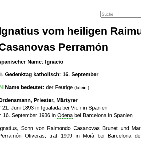
Ignatius vom heiligen Raim
Casanovas Perramón
spanischer Name: Ignacio
Gedenktag katholisch: 16. September
Name bedeutet:
der Feurige
(latein.)
Ordensmann, Priester, Märtyrer
*
21. Juni 1893
in
Igualada
bei Vich in Spanien
†
16. September 1936
in
Odena
bei Barcelona in Spanien
Ignatius, Sohn von Raimondo Casanovas Brunet und Mar
Perramón Oliveras, trat 1909 in
Moià
bei Barcelona d