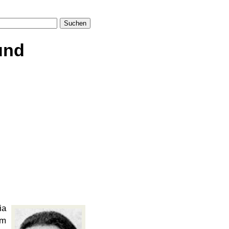
Suchen
und
ia
em