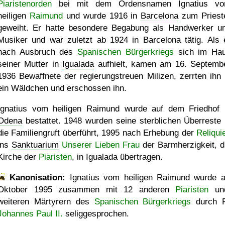
Piaristenorden
bei mit dem Ordensnamen Ignatius v
heiligen
Raimund
und wurde 1916 in
Barcelona
zum Priest
geweiht. Er hatte besondere Begabung als Handwerker u
Musiker und war zuletzt ab 1924 in Barcelona tätig. Als 
nach Ausbruch des
Spanischen Bürgerkriegs
sich im Ha
seiner Mutter in
Igualada
aufhielt, kamen am 16. Septemb
1936 Bewaffnete der regierungstreuen Milizen, zerrten ihn 
ein Wäldchen und erschossen ihn.
Ignatius vom heiligen Raimund wurde auf dem Friedhof 
Odena
bestattet. 1948 wurden seine sterblichen Überreste 
die Familiengruft überführt, 1995 nach Erhebung der
Reliqui
ins
Sanktuarium
Unserer Lieben Frau
der Barmherzigkeit, d
Kirche der
Piaristen
, in Igualada übertragen.
Kanonisation:
Ignatius vom heiligen Raimund wurde
Oktober 1995
zusammen mit 12 anderen
Piaristen
un
weiteren Märtyrern des
Spanischen Bürgerkriegs
durch P
Johannes Paul II.
seliggesprochen.