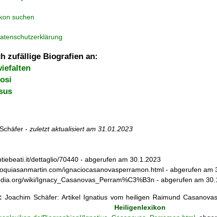
ikon suchen
atenschutzerklärung
h zufällige Biografien an:
iefalten
osi
sus
Schäfer -
zuletzt aktualisiert am
31.01.2023
ntiebeati.it/dettaglio/70440 - abgerufen am 30.1.2023
rroquiasanmartin.com/ignaciocasanovasperramon.html - abgerufen am 
kipedia.org/wiki/Ignacy_Casanovas_Perram%C3%B3n - abgerufen am 30
:
Joachim Schäfer: Artikel
Ignatius vom heiligen Raimund Casanova
ischen Heiligenlexikon