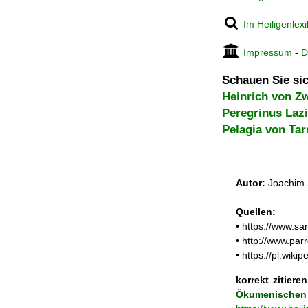
Im Heiligenlex
Impressum
-
D
Schauen Sie sic
Heinrich von Zw
Peregrinus Lazi
Pelagia von Tar
Autor:
Joachim 
Quellen:
• https://www.sa
• http://www.pa
• https://pl.wi
korrekt zitieren
Ökumen