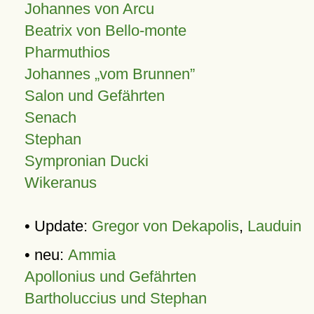
Johannes von Arcu
Beatrix von Bello-monte
Pharmuthios
Johannes
vom Brunnen
Salon und Gefährten
Senach
Stephan
Sympronian Ducki
Wikeranus
• Update:
Gregor von Dekapolis
,
Lauduin
• neu:
Ammia
Apollonius und Gefährten
Bartholuccius und Stephan