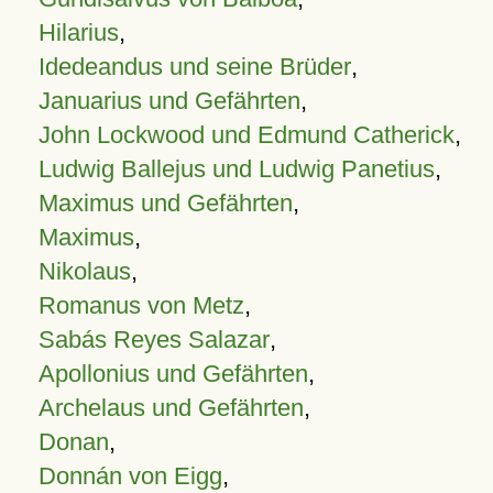
Hilarius
,
Idedeandus und seine Brüder
,
Januarius und Gefährten
,
John Lockwood und Edmund Catherick
,
Ludwig Ballejus und Ludwig Panetius
,
Maximus und Gefährten
,
Maximus
,
Nikolaus
,
Romanus von Metz
,
Sabás Reyes Salazar
,
Apollonius und Gefährten
,
Archelaus und Gefährten
,
Donan
,
Donnán von Eigg
,