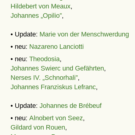
Hildebert von Meaux
,
Johannes „Opilio”
,
• Update:
Marie von der Menschwerdung
• neu:
Nazareno Lanciotti
• neu:
Theodosia
,
Johannes Swierc und Gefährten
,
Nerses IV. „Schnorhali”
,
Johannes Franziskus Lefranc
,
• Update:
Johannes de Brébeuf
• neu:
Alnobert von Seez
,
Gildard von Rouen
,