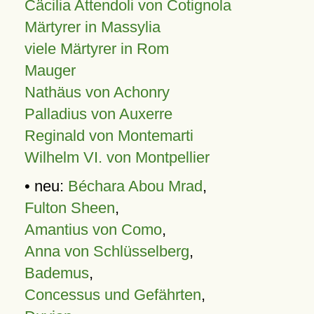
Cäcilia Attendoli von Cotignola
Märtyrer in Massylia
viele Märtyrer in Rom
Mauger
Nathäus von Achonry
Palladius von Auxerre
Reginald von Montemarti
Wilhelm VI. von Montpellier
• neu:
Béchara Abou Mrad
,
Fulton Sheen
,
Amantius von Como
,
Anna von Schlüsselberg
,
Bademus
,
Concessus und Gefährten
,