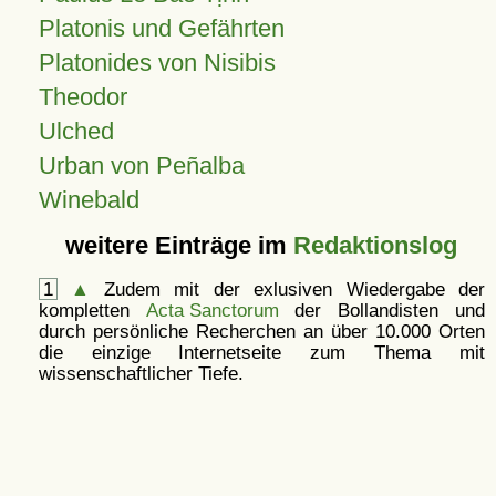
Platonis und Gefährten
Platonides von Nisibis
Theodor
Ulched
Urban von Peñalba
Winebald
weitere Einträge im
Redaktionslog
1
▲
Zudem mit der exlusiven Wiedergabe der
kompletten
Acta Sanctorum
der Bollandisten und
durch persönliche Recherchen an über 10.000 Orten
die einzige Internetseite zum Thema mit
wissenschaftlicher Tiefe.