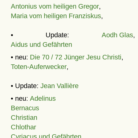
Antonius vom heiligen Gregor
,
Maria vom heiligen Franziskus
,
• Update:
Aodh Glas
,
Aidus und Gefährten
• neu:
Die 70 / 72 Jünger Jesu Christi
,
Toten-Auferwecker
,
• Update:
Jean Vallière
• neu:
Adelinus
Bernacus
Christian
Chlothar
Cyriacus und Gefährten