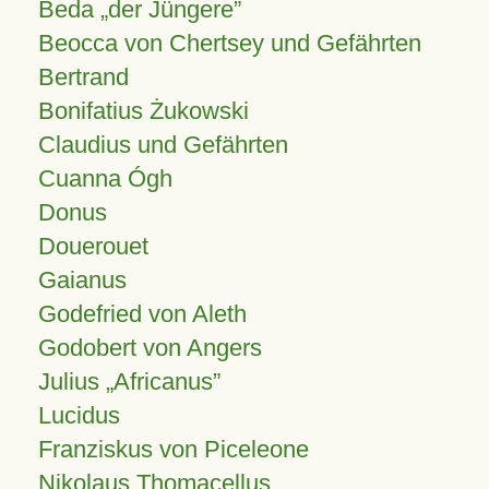
Beda „der Jüngere”
Beocca von Chertsey und Gefährten
Bertrand
Bonifatius Żukowski
Claudius und Gefährten
Cuanna Ógh
Donus
Douerouet
Gaianus
Godefried von Aleth
Godobert von Angers
Julius
Africanus
Lucidus
Franziskus von Piceleone
Nikolaus Thomacellus