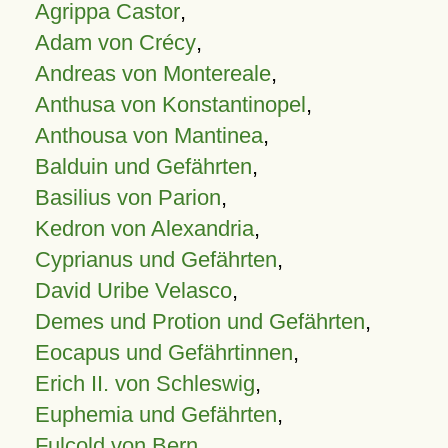
Agrippa Castor
,
Adam von Crécy
,
Andreas von Montereale
,
Anthusa von Konstantinopel
,
Anthousa von Mantinea
,
Balduin und Gefährten
,
Basilius von Parion
,
Kedron von Alexandria
,
Cyprianus und Gefährten
,
David Uribe Velasco
,
Demes und Protion und Gefährten
,
Eocapus und Gefährtinnen
,
Erich II. von Schleswig
,
Euphemia und Gefährten
,
Fulcold von Bern
,