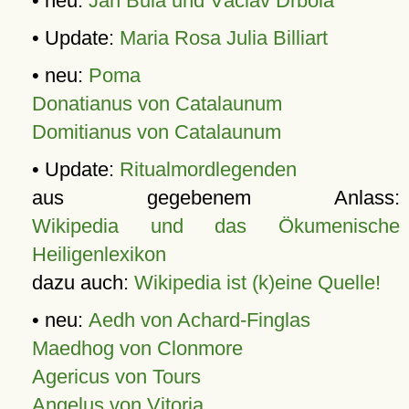
• neu:
Jan Bula und Václav Drbola
• Update:
Maria Rosa Julia Billiart
• neu:
Poma
Donatianus von Catalaunum
Domitianus von Catalaunum
• Update:
Ritualmordlegenden
aus gegebenem Anlass:
Wikipedia und das Ökumenische
Heiligenlexikon
dazu auch:
Wikipedia ist (k)eine Quelle!
• neu:
Aedh von Achard-Finglas
Maedhog von Clonmore
Agericus von Tours
Angelus von Vitoria