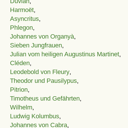
Duvian
,
Harmoët
,
Asyncritus
,
Phlegon
,
Johannes von Organyà
,
Sieben Jungfrauen
,
Julian vom heiligen Augustinus Martinet
,
Cléden
,
Leodebold von Fleury
,
Theodor und Pausilypus
,
Pitrion
,
Timotheus und Gefährten
,
Wilhelm
,
Ludwig Kolumbus
,
Johannes von Cabra
,