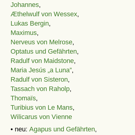
Johannes
,
Æthelwulf von Wessex
,
Lukas Bergin
,
Maximus
,
Nerveus von Melrose
,
Optatus und Gefährten
,
Radulf von Maidstone
,
Maria Jesús „a Luna”
,
Radulf von Sisteron
,
Tassach von Raholp
,
Thomaïs
,
Turibius von Le Mans
,
Wilicarus von Vienne
• neu:
Agapus und Gefährten
,