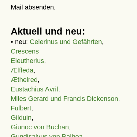
Mail absenden.
Aktuell und neu:
• neu:
Celerinus und Gefährten
,
Crescens
Eleutherius
,
Ælfleda
,
Æthelred
,
Eustachius Avril
,
Miles Gerard und Francis Dickenson
,
Fulbert
,
Gilduin
,
Giunoc von Buchan
,
Gundisalvus von Balboa
,