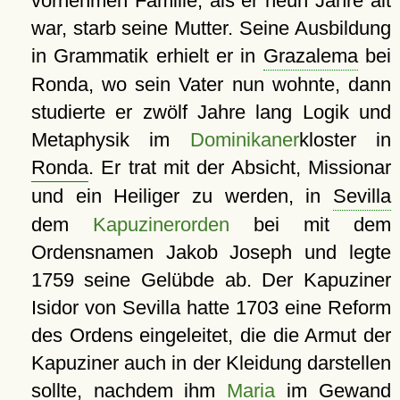
vornehmen Familie; als er neun Jahre alt
war, starb seine Mutter. Seine Ausbildung
in Grammatik erhielt er in
Grazalema
bei
Ronda, wo sein Vater nun wohnte, dann
studierte er zwölf Jahre lang Logik und
Metaphysik im
Dominikaner
kloster in
Ronda
. Er trat mit der Absicht, Missionar
und ein Heiliger zu werden, in
Sevilla
dem
Kapuzinerorden
bei mit dem
Ordensnamen Jakob Joseph und legte
1759 seine Gelübde ab. Der Kapuziner
Isidor von Sevilla hatte 1703 eine Reform
des Ordens eingeleitet, die die Armut der
Kapuziner auch in der Kleidung darstellen
sollte, nachdem ihm
Maria
im Gewand