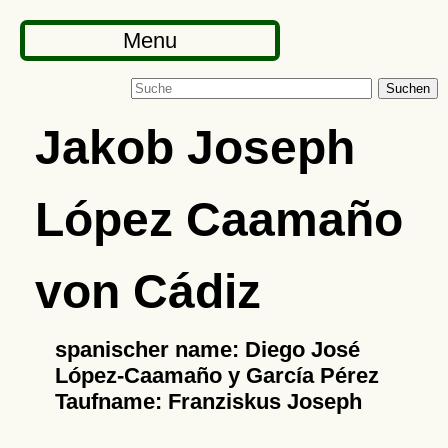
Menu
Suchen
Jakob Joseph
López Caamaño
von Cádiz
spanischer name: Diego José
López-Caamaño y García Pérez
Taufname: Franziskus Joseph