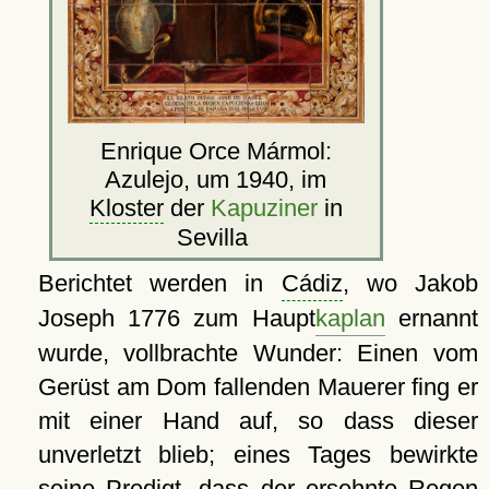
Enrique Orce Mármol:
Azulejo, um 1940, im
Kloster
der
Kapuziner
in
Sevilla
Berichtet werden in
Cádiz
, wo Jakob
Joseph 1776 zum Haupt
kaplan
ernannt
wurde, vollbrachte Wunder: Einen vom
Gerüst am Dom fallenden Mauerer fing er
mit einer Hand auf, so dass dieser
unverletzt blieb; eines Tages bewirkte
seine Predigt, dass der ersehnte Regen