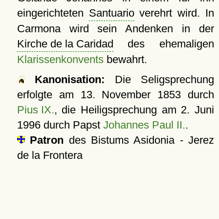
eingerichteten
Santuario
verehrt wird. In
Carmona wird sein Andenken in der
Kirche de la Caridad
des ehemaligen
Klarissenkonvents
bewahrt.
Kanonisation:
Die Seligsprechung
erfolgte am
13. November 1853
durch
Pius IX.
, die Heiligsprechung am
2. Juni
1996
durch Papst
Johannes Paul II.
.
Patron
des Bistums Asidonia - Jerez
de la Frontera