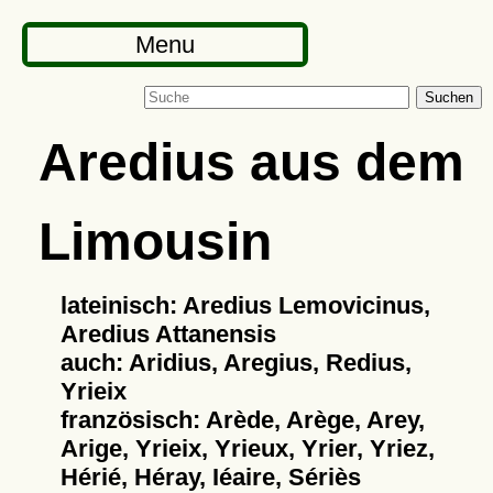
Menu
Suchen
Aredius aus dem
Limousin
lateinisch: Aredius Lemovicinus,
Aredius Attanensis
auch: Aridius, Aregius, Redius,
Yrieix
französisch: Arède, Arège, Arey,
Arige, Yrieix, Yrieux, Yrier, Yriez,
Hérié, Héray, Iéaire, Sériès