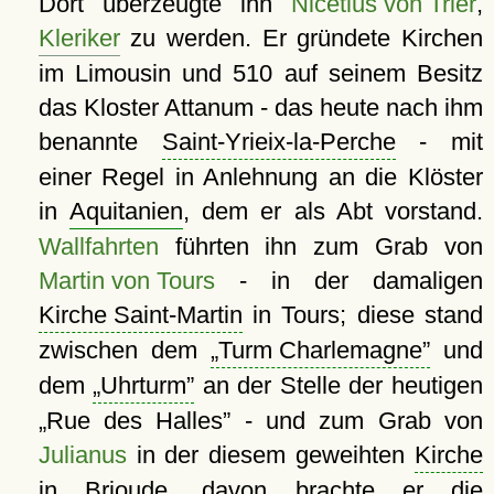
Dort überzeugte ihn
Nicetius von Trier
,
Kleriker
zu werden. Er gründete Kirchen
im Limousin und 510 auf seinem Besitz
das Kloster Attanum - das heute nach ihm
benannte
Saint-Yrieix-la-Perche
- mit
einer Regel in Anlehnung an die Klöster
in
Aquitanien
, dem er als Abt vorstand.
Wallfahrten
führten ihn zum Grab von
Martin von Tours
- in der damaligen
Kirche Saint-Martin
in Tours; diese stand
zwischen dem
Turm Charlemagne
und
dem
Uhrturm
an der Stelle der heutigen
Rue des Halles
- und zum Grab von
Julianus
in der diesem geweihten
Kirche
in Brioude, davon brachte er die