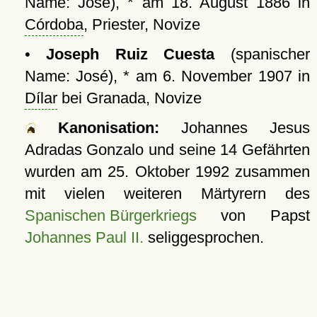
Name: José), * am 18. August 1886 in
Córdoba
, Priester, Novize
•
Joseph Ruiz Cuesta
(spanischer
Name: José), * am 6. November 1907 in
Dílar
bei Granada, Novize
Kanonisation:
Johannes Jesus
Adradas Gonzalo und seine 14 Gefährten
wurden am
25. Oktober 1992
zusammen
mit vielen weiteren Märtyrern des
Spanischen Bürgerkriegs
von Papst
Johannes Paul II.
seliggesprochen.