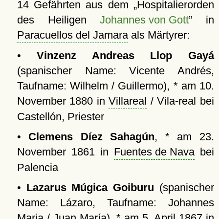
14 Gefährten aus dem
Hospitalierorden
des Heiligen
Johannes von Gott
in
Paracuellos del Jamara
als Märtyrer:
•
Vinzenz Andreas Llop Gayá
(spanischer Name: Vicente Andrés,
Taufname: Wilhelm / Guillermo), * am 10.
November 1880 in
Villareal
/ Vila-real bei
Castellón, Priester
•
Clemens Díez Sahagún
, * am 23.
November 1861 in
Fuentes de Nava
bei
Palencia
•
Lazarus Múgica Goiburu
(spanischer
Name: Lázaro, Taufname: Johannes
Maria / Juan María), * am 5. April 1867 in