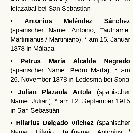
Idiazábal
bei San Sebastian
•
Antonius Meléndez Sánchez
(spanischer Name: Antonio, Taufname:
Martinianus / Martiniano), * am 15. Januar
1878 in
Málaga
•
Petrus Maria Alcalde Negredo
(spanischer Name: Pedro María), * am
26. November 1878 in
Ledesma
bei Soria
•
Julian Plazaola Artola
(spanischer
Name: Julián), * am 12. September 1915
in
San Sebastián
•
Hilarius Delgado Vílchez
(spanischer
Name: Hilario, Taufname: Antonius /