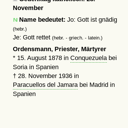
November
Name bedeutet:
Jo: Gott ist gnädig
(hebr.)
Je: Gott rettet
(hebr. - griech. - latein.)
Ordensmann, Priester, Märtyrer
*
15. August 1878
in
Conquezuela
bei
Soria in Spanien
†
28. November 1936
in
Paracuellos del Jamara
bei Madrid in
Spanien