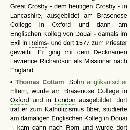
Great Crosby
- dem heutigen Crosby - in
Lancashire, ausgebildet am Brasenose
College in
Oxford
und dann am
Englischen Kolleg von Douai - damals im
Exil in
Reims
- und dort 1577 zum Priester
geweiht. Er ging mit dem Decknamen
Lawrence Richardson als Missionar nach
England.
•
Thomas Cottam
, Sohn
anglikanischer
Eltern, wurde am Brasenose College in
Oxford
und in
London
ausgebildet; dort
trat er zum Katholizismus über, studierte
am damaligen
Englischen Kolleg
in Douai
-, kam dann nach Rom und wurde dort