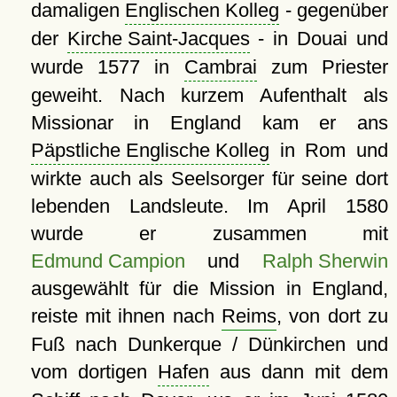
damaligen
Englischen Kolleg
- gegenüber
der
Kirche Saint-Jacques
- in Douai und
wurde 1577 in
Cambrai
zum Priester
geweiht. Nach kurzem Aufenthalt als
Missionar in England kam er ans
Päpstliche Englische Kolleg
in Rom und
wirkte auch als Seelsorger für seine dort
lebenden Landsleute. Im April 1580
wurde er zusammen mit
Edmund Campion
und
Ralph Sherwin
ausgewählt für die Mission in England,
reiste mit ihnen nach
Reims
, von dort zu
Fuß nach Dunkerque / Dünkirchen und
vom dortigen
Hafen
aus dann mit dem