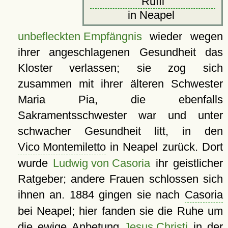
Ruffi
in Neapel
unbefleckten Empfängnis
wieder wegen
ihrer angeschlagenen Gesundheit das
Kloster verlassen; sie zog sich
zusammen mit ihrer älteren Schwester
Maria Pia, die ebenfalls
Sakramentsschwester war und unter
schwacher Gesundheit litt, in den
Vico Montemiletto
in Neapel zurück. Dort
wurde
Ludwig von Casoria
ihr geistlicher
Ratgeber; andere Frauen schlossen sich
ihnen an. 1884 gingen sie nach
Casoria
bei Neapel; hier fanden sie die Ruhe um
die ewige Anbetung
Jesus Christi
in der