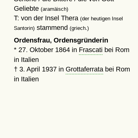
Geliebte
(aramäisch)
T: von der Insel Thera
(der heutigen Insel
stammend
Santorin)
(griech.)
Ordensfrau, Ordensgründerin
*
27. Oktober 1864
in
Frascati
bei Rom
in Italien
†
3. April 1937
in
Grottaferrata
bei Rom
in Italien