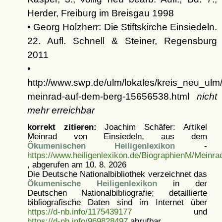
Herder, Freiburg im Breisgau 1998
• Georg Holzherr: Die Stiftskirche Einsiedeln.
22. Aufl. Schnell & Steiner, Regensburg
2011
•
http://www.swp.de/ulm/lokales/kreis_neu_ulm
meinrad-auf-dem-berg-15656538.html
nicht
mehr erreichbar
korrekt zitieren:
Joachim Schäfer: Artikel
Meinrad von Einsiedeln, aus dem
Ökumenischen Heiligenlexikon
-
https://www.heiligenlexikon.de/BiographienM/Meinr
, abgerufen am 10. 8. 2026
Die Deutsche Nationalbibliothek verzeichnet das
Ökumenische Heiligenlexikon
in der
Deutschen Nationalbibliografie; detaillierte
bibliografische Daten sind im Internet über
https://d-nb.info/1175439177
und
https://d-nb.info/969828497
abrufbar.