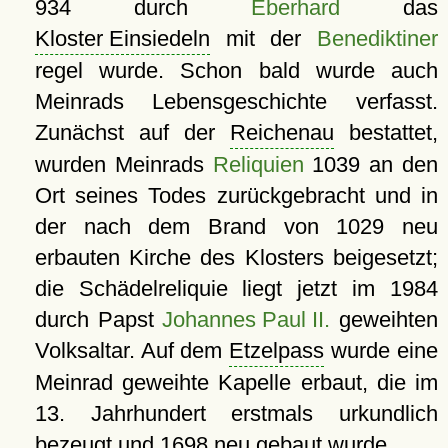
934 durch
Eberhard
das
Kloster Einsiedeln
mit der
Benediktiner
regel wurde. Schon bald wurde auch
Meinrads Lebensgeschichte verfasst.
Zunächst auf der
Reichenau
bestattet,
wurden Meinrads
Reliquien
1039 an den
Ort seines Todes zurückgebracht und in
der nach dem Brand von 1029 neu
erbauten Kirche des Klosters beigesetzt;
die Schädelreliquie liegt jetzt im 1984
durch Papst
Johannes Paul II.
geweihten
Volksaltar. Auf dem
Etzelpass
wurde eine
Meinrad geweihte Kapelle erbaut, die im
13. Jahrhundert erstmals urkundlich
bezeugt und 1698 neu gebaut wurde.