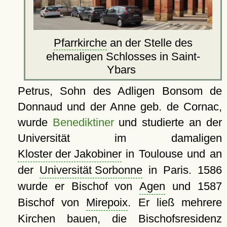
Pfarrkirche
an der Stelle des
ehemaligen Schlosses in Saint-
Ybars
Petrus, Sohn des Adligen Bonsom de
Donnaud und der Anne geb. de Cornac,
wurde
Benediktiner
und studierte an der
Universität im damaligen
Kloster der Jakobiner
in Toulouse und an
der
Universität Sorbonne
in Paris. 1586
wurde er Bischof von
Agen
und 1587
Bischof von
Mirepoix
. Er ließ mehrere
Kirchen bauen, die Bischofsresidenz