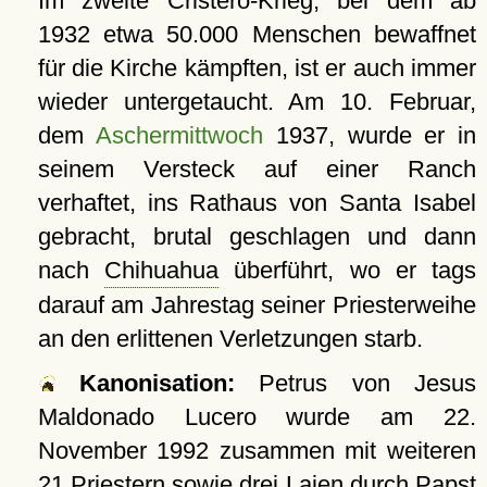
Im zweite Cristero-Krieg, bei dem ab
1932 etwa 50.000 Menschen bewaffnet
für die Kirche kämpften, ist er auch immer
wieder untergetaucht. Am 10. Februar,
dem
Aschermittwoch
1937, wurde er in
seinem Versteck auf einer Ranch
verhaftet, ins Rathaus von Santa Isabel
gebracht, brutal geschlagen und dann
nach
Chihuahua
überführt, wo er tags
darauf am Jahrestag seiner Priesterweihe
an den erlittenen Verletzungen starb.
Kanonisation:
Petrus von Jesus
Maldonado Lucero wurde am
22.
November 1992
zusammen mit weiteren
21 Priestern sowie drei Laien durch Papst