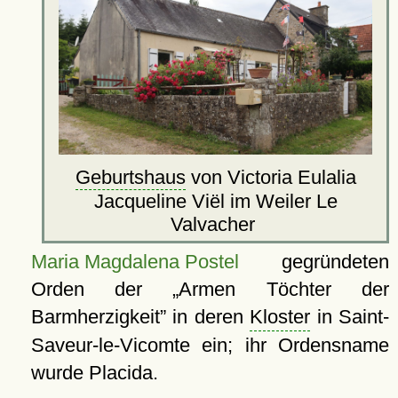
Geburtshaus
von Victoria Eulalia
Jacqueline Viël im Weiler Le
Valvacher
Maria Magdalena Postel
gegründeten
Orden der
Armen Töchter der
Barmherzigkeit
in deren
Kloster
in Saint-
Saveur-le-Vicomte ein; ihr Ordensname
wurde Placida.