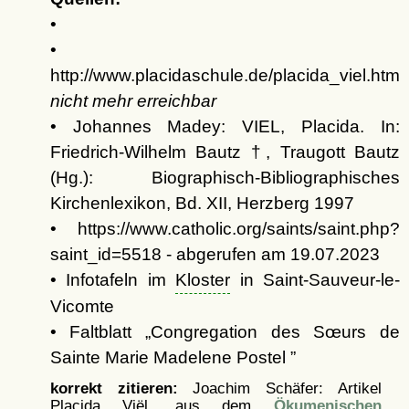
•
•
http://www.placidaschule.de/placida_viel.htm
nicht mehr erreichbar
• Johannes Madey: VIEL, Placida. In:
Friedrich-Wilhelm Bautz †, Traugott Bautz
(Hg.): Biographisch-Bibliographisches
Kirchenlexikon, Bd. XII, Herzberg 1997
• https://www.catholic.org/saints/saint.php?
saint_id=5518 - abgerufen am 19.07.2023
• Infotafeln im
Kloster
in Saint-Sauveur-le-
Vicomte
• Faltblatt
Congregation des Sœurs de
Sainte Marie Madelene Postel
korrekt zitieren:
Joachim Schäfer: Artikel
Placida Viël, aus dem
Ökumenischen