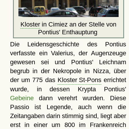
Kloster
in Cimiez an der Stelle von
Pontius' Enthauptung
Die Leidensgeschichte des Pontius
verfasste ein Valerius, der Augenzeuge
gewesen sei und Pontius' Leichnam
begrub in der Nekropole in Nizza, über
der um 775 das
Kloster St-Pons
errichtet
wurde, in dessen Krypta Pontius'
Gebeine
dann verehrt wurden. Diese
Passio ist Legende, auch wenn die
Zeitangaben darin stimmig sind, liegt aber
erst in einer um 800 im Frankenreich