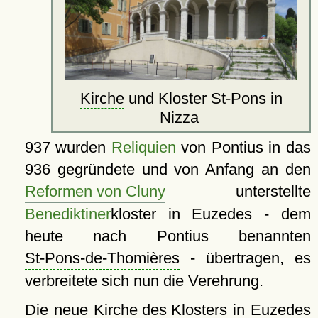
Kirche
und Kloster St-Pons in
Nizza
937 wurden
Reliquien
von Pontius in das
936 gegründete und von Anfang an den
Reformen von Cluny
unterstellte
Benediktiner
kloster in Euzedes - dem
heute nach Pontius benannten
St-Pons-de-Thomières
- übertragen, es
verbreitete sich nun die Verehrung.
Die neue
Kirche des Klosters
in Euzedes