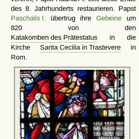
des 8. Jahrhunderts restaurieren. Papst
Paschalis I.
übertrug ihre
Gebeine
um
820 von den
Katakomben des Prätestatus
in die
Kirche
Santa Cecilia in Trastevere
in
Rom.