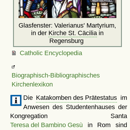
Glasfenster: Valerianus' Martyrium,
in der
Kirche St. Cäcilia
in
Regensburg
Catholic Encyclopedia
Biographisch-Bibliographisches
Kirchenlexikon
Die
Katakomben des Prätestatus
im
Anwesen des Studentenhauses der
Kongregation Santa
Teresa del Bambino Gesù
in Rom sind