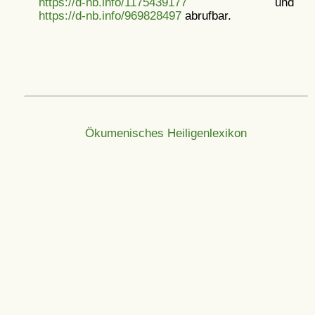
https://d-nb.info/1175439177
und
https://d-nb.info/969828497
abrufbar.
Ökumenisches Heiligenlexikon