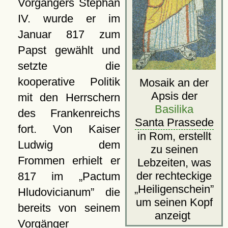
Vorgängers Stephan
IV. wurde er im
Januar 817 zum
Papst gewählt und
setzte die
kooperative Politik
Mosaik an der
Apsis der
mit den Herrschern
Basilika
des Frankenreichs
Santa Prassede
fort. Von Kaiser
in Rom, erstellt
Ludwig dem
zu seinen
Frommen erhielt er
Lebzeiten, was
der rechteckige
817 im
Pactum
Heiligenschein
Hludovicianum
die
um seinen Kopf
bereits von seinem
anzeigt
Vorgänger