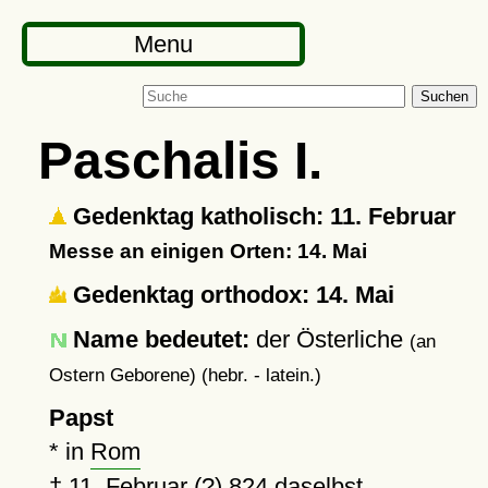
Menu
Suchen
Paschalis I.
Gedenktag katholisch: 11. Februar
Messe an einigen Orten: 14. Mai
Gedenktag orthodox: 14. Mai
Name bedeutet:
der Österliche
(an
Ostern Geborene) (hebr. - latein.)
Papst
* in
Rom
†
11. Februar (?) 824
daselbst