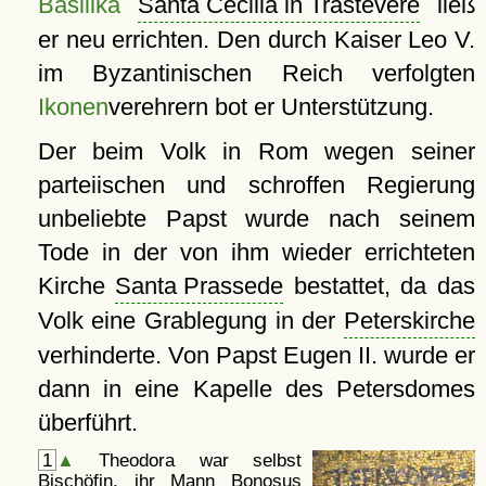
Basilika
Santa Cecilia in Trastevere
ließ
er neu errichten. Den durch Kaiser Leo V.
im Byzantinischen Reich verfolgten
Ikonen
verehrern bot er Unterstützung.
Der beim Volk in Rom wegen seiner
parteiischen und schroffen Regierung
unbeliebte Papst wurde nach seinem
Tode in der von ihm wieder errichteten
Kirche
Santa Prassede
bestattet, da das
Volk eine Grablegung in der
Peterskirche
verhinderte. Von Papst Eugen II. wurde er
dann in eine Kapelle des Petersdomes
überführt.
1
▲
Theodora war selbst
Bischöfin, ihr Mann Bonosus