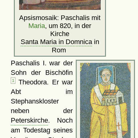
Apsismosaik: Paschalis mit
Maria
, um 820, in der
Kirche
Santa Maria in Domnica
in
Rom
Paschalis I. war der
Sohn der Bischöfin
1
Theodora. Er war
Abt im
Stephanskloster
neben der
Peterskirche
. Noch
am Todestag seines