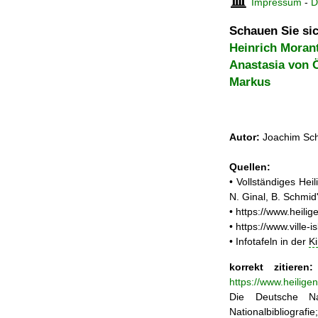
Impressum
-
D
Schauen Sie sic
Heinrich Morant
Anastasia von 
Markus
Autor:
Joachim Sch
Quellen:
• Vollständiges He
N. Ginal, B. Schmi
• https://www.heili
• https://www.ville
• Infotafeln in der
K
korrekt zitieren:
https://www.heilige
Die Deutsche Na
Nationalbibliograf