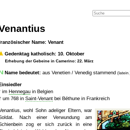
Venantius
französischer Name: Venant
Gedenktag katholisch: 10. Oktober
Erhebung der Gebeine in Camerino: 22. März
Name bedeutet:
aus Venetien / Venedig stammend
(latein.
Einsiedler
* im
Hennegau
in Belgien
†
um 768
in
Saint-Venant
bei Béthune in Frankreich
Venantius, wohl Sohn adeliger Eltern, war
Soldat. Nach einer Verwundung am
Schienbein zog er sich zurück in eine