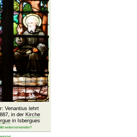
r: Venantius lehrt
1887, in der
Kirche
ergue
in Isbergues
ergas