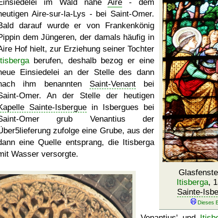
Einsiedelei im Wald nahe
Aire
- dem
heutigen Aire-sur-la-Lys - bei Saint-Omer.
Bald darauf wurde er von Frankenkönig
Pippin dem Jüngeren, der damals häufig in
Aire Hof hielt, zur Erziehung seiner Tochter
Itisberga
berufen, deshalb bezog er eine
neue Einsiedelei an der Stelle des dann
nach ihm benannten
Saint-Venant
bei
Saint-Omer. An der Stelle der heutigen
Kapelle Sainte-Isbergue
in Isbergues bei
Saint-Omer grub Venantius der
Über5lieferung zufolge eine Grube, aus der
dann eine Quelle entsprang, die Itisberga
mit Wasser versorgte.
Glasfenste
Itisberga
, 
Sainte-Isb
Venantius' und
Itisb