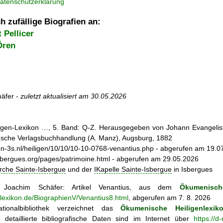
atenschutzerklärung
h zufällige Biografien an:
 Pellicer
Ören
äfer -
zuletzt aktualisiert am
30.05.2026
iligen-Lexikon …, 5. Band: Q-Z. Herausgegeben von Johann Evangelist 
d'sche Verlagsbuchhandlung (A. Manz), Augsburg, 1882
gen-3s.nl/heiligen/10/10/10-10-0768-venantius.php - abgerufen am 19.0
-isbergues.org/pages/patrimoine.html - abgerufen am 29.05.2026
irche Sainte-Isbergue
und der
IKapelle Sainte-Isbergue
in Isbergues
Joachim Schäfer: Artikel
Venantius, aus dem
Ökumenisch
nlexikon.de/BiographienV/Venantius8.html
, abgerufen am 7. 8. 2026
tionalbibliothek verzeichnet das
Ökumenische Heiligenlexik
ie; detaillierte bibliografische Daten sind im Internet über
https://d