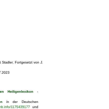
Stadler, Fortgesetzt von J.
7.2023
en Heiligenlexikon
-
on
in der Deutschen
-nb.info/1175439177
und