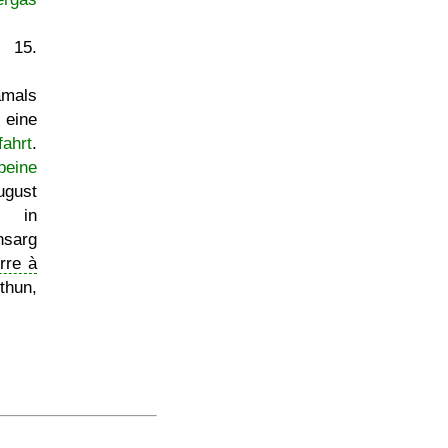
15.
amals
eine
fahrt
.
beine
gust
n in
nsarg
rre à
thun,