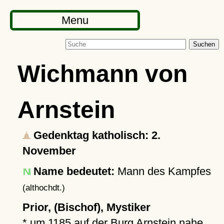
Menu
Suchen
Wichmann von
Arnstein
Gedenktag katholisch: 2.
November
Name bedeutet:
Mann des Kampfes
(althochdt.)
Prior, (Bischof), Mystiker
*
um 1185
auf der
Burg Arnstein
nahe