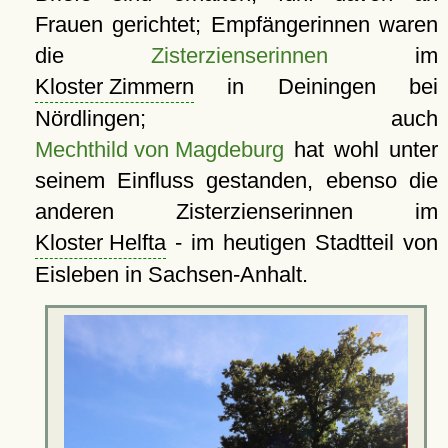
Frauen gerichtet; Empfängerinnen waren
die
Zisterzienserinnen
im
Kloster Zimmern
in Deiningen bei
Nördlingen; auch
Mechthild von Magdeburg
hat wohl unter
seinem Einfluss gestanden, ebenso die
anderen Zisterzienserinnen im
Kloster Helfta
- im heutigen Stadtteil von
Eisleben in Sachsen-Anhalt.