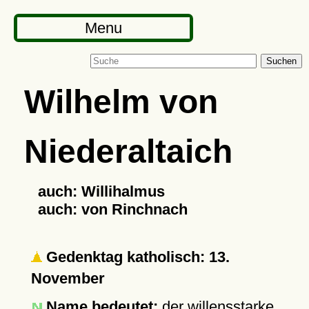
Menu
Suchen
Wilhelm von
Niederaltaich
auch: Willihalmus
auch: von Rinchnach
Gedenktag katholisch: 13.
November
Name bedeutet:
der willensstarke