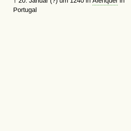
†
20. Januar (?) um 1240
in
Alenquer
in
Portugal