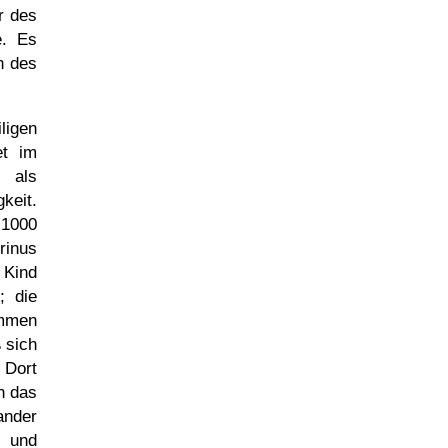
r des
e. Es
n des
ligen
et im
 als
keit.
 1000
rinus
 Kind
; die
ommen
 sich
 Dort
n das
ander
 und