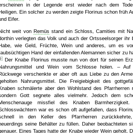
erscheinen in der Legende erst wieder nach dem Tod
Heiligen. Ein solcher zu werden zeigte Florinus schon früh A
und Eifer.
Nicht weit von
Remüs
stand ein Schloss, Camities mit N
dorthin verlegten das Volk und auch der Ortsseelsorger ihr 
Habe, wie Geld, Früchte, Wein und anderes, um es vo
raubsüchtigen Hand der einfallenden Alemannen sicher zu h
3
Der Knabe Florinus musste nun von dort für seinen Erz
Nahrungsmittel und Wein vom Schlosse holen. – Au
Rückwege verschenkte er aber oft aus Liebe zu den Arme
geholten Nahrungsmittel. Die Freigiebigkeit des gottgefäl
Knaben schmälerte aber den Wohlstand des Pfarrherren n
sondern Gott segnete alles vielmehr. Jedoch dem sch
Menschenauge missfiel des Knaben Barmherzigkeit.
Schlosswächtern war es schon oft aufgefallen, dass Florin
schnell in den Keller des Pfarrherren zurückkehrt
neuerdings seine Behälter zu füllen. Daher beobachteten si
genauer. Eines Tages hatte der Knabe wieder Wein geholt. D