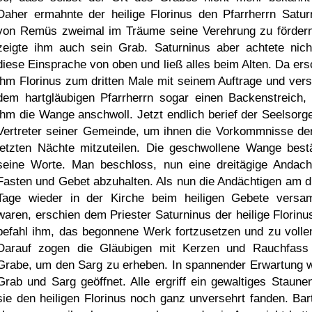
Daher ermahnte der heilige Florinus den Pfarrherrn Satur
von Remüs zweimal im Träume seine Verehrung zu förder
zeigte ihm auch sein Grab. Saturninus aber achtete nich
diese Einsprache von oben und ließ alles beim Alten. Da ers
ihm Florinus zum dritten Male mit seinem Auftrage und vers
dem hartgläubigen Pfarrherrn sogar einen Backenstreich,
ihm die Wange anschwoll. Jetzt endlich berief der Seelsorge
Vertreter seiner Gemeinde, um ihnen die Vorkommnisse der
letzten Nächte mitzuteilen. Die geschwollene Wange bestä
seine Worte. Man beschloss, nun eine dreitägige Andach
Fasten und Gebet abzuhalten. Als nun die Andächtigen am dr
Tage wieder in der Kirche beim heiligen Gebete versa
waren, erschien dem Priester Saturninus der heilige Florinu
befahl ihm, das begonnene Werk fortzusetzen und zu volle
Darauf zogen die Gläubigen mit Kerzen und Rauchfas
Grabe, um den Sarg zu erheben. In spannender Erwartung 
Grab und Sarg geöffnet. Alle ergriff ein gewaltiges Staunen
sie den heiligen Florinus noch ganz unversehrt fanden. Bar