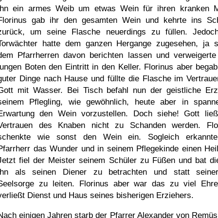
ihn ein armes Weib um etwas Wein für ihren kranken 
Florinus gab ihr den gesamten Wein und kehrte ins Sc
zurück, um seine Flasche neuerdings zu füllen. Jedoc
Torwächter hatte dem ganzen Hergange zugesehen, ja 
dem Pfarrherren davon berichten lassen und verweigert
jungen Boten den Eintritt in den Keller. Florinus aber begab
guter Dinge nach Hause und füllte die Flasche im Vertraue
Gott mit Wasser. Bei Tisch befahl nun der geistliche Erz
seinem Pflegling, wie gewöhnlich, heute aber in spann
Erwartung den Wein vorzustellen. Doch siehe! Gott lie
Vertrauen des Knaben nicht zu Schanden werden. Flo
schenkte wie sonst den Wein ein. Sogleich erkannt
Pfarrherr das Wunder und in seinem Pflegekinde einen Heil
Jetzt fiel der Meister seinem Schüler zu Füßen und bat di
ihn als seinen Diener zu betrachten und statt seine
Seelsorge zu leiten. Florinus aber war das zu viel Ehr
verließt Dienst und Haus seines bisherigen Erziehers.
Nach einigen Jahren starb der Pfarrer Alexander von
Remüs