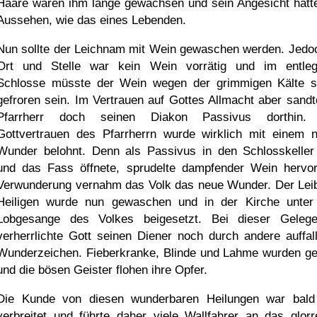
Haare waren ihm lange gewachsen und sein Angesicht hatt
Aussehen, wie das eines Lebenden.
Nun sollte der Leichnam mit Wein gewaschen werden. Jedo
Ort und Stelle war kein Wein vorrätig und im entle
Schlosse müsste der Wein wegen der grimmigen Kälte s
gefroren sein. Im Vertrauen auf Gottes Allmacht aber sandt
Pfarrherr doch seinen Diakon Passivus dorthin.
Gottvertrauen des Pfarrherrn wurde wirklich mit einem 
Wunder belohnt. Denn als Passivus in den Schlosskelle
und das Fass öffnete, sprudelte dampfender Wein hervor
Verwunderung vernahm das Volk das neue Wunder. Der Lei
Heiligen wurde nun gewaschen und in der Kirche unte
Lobgesange des Volkes beigesetzt. Bei dieser Gelege
verherrlichte Gott seinen Diener noch durch andere auffal
Wunderzeichen. Fieberkranke, Blinde und Lahme wurden g
und die bösen Geister flohen ihre Opfer.
Die Kunde von diesen wunderbaren Heilungen war bald
verbreitet und führte daher viele Wallfahrer an das glorr