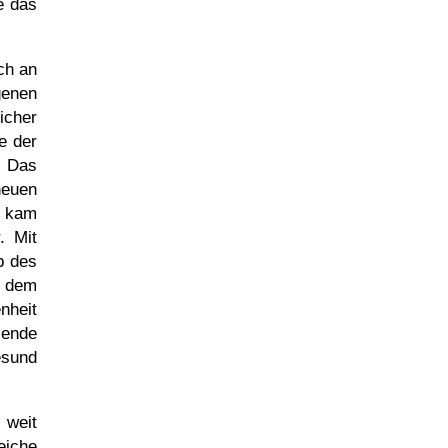
e das
ch an
genen
icher
e der
 Das
neuen
r kam
. Mit
b des
r dem
nheit
lende
esund
 weit
eiche