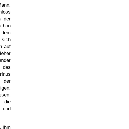
Mann.
hloss
h der
schon
e dem
 sich
n auf
ieher
ender
ß das
rinus
e der
igen.
esen,
r die
e und
. Ihm