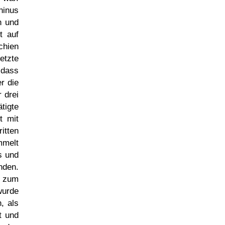
ninus
n und
t auf
chien
etzte
 dass
r die
 drei
tigte
t mit
itten
mmelt
s und
nden.
s zum
wurde
, als
t und