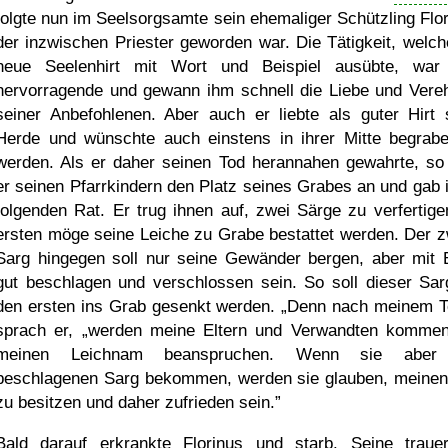
folgte nun im Seelsorgsamte sein ehemaliger Schützling Flor
der inzwischen Priester geworden war. Die Tätigkeit, welch
neue Seelenhirt mit Wort und Beispiel ausübte, war
hervorragende und gewann ihm schnell die Liebe und Vere
seiner Anbefohlenen. Aber auch er liebte als guter Hirt 
Herde und wünschte auch einstens in ihrer Mitte begrab
werden. Als er daher seinen Tod herannahen gewahrte, so
er seinen Pfarrkindern den Platz seines Grabes an und gab 
folgenden Rat. Er trug ihnen auf, zwei Särge zu verfertige
ersten möge seine Leiche zu Grabe bestattet werden. Der z
Sarg hingegen soll nur seine Gewänder bergen, aber mit 
gut beschlagen und verschlossen sein. So soll dieser Sar
den ersten ins Grab gesenkt werden.
Denn nach meinem T
sprach er,
werden meine Eltern und Verwandten komme
meinen Leichnam beanspruchen. Wenn sie aber
beschlagenen Sarg bekommen, werden sie glauben, meinen
zu besitzen und daher zufrieden sein.
Bald darauf erkrankte Florinus und starb. Seine traue