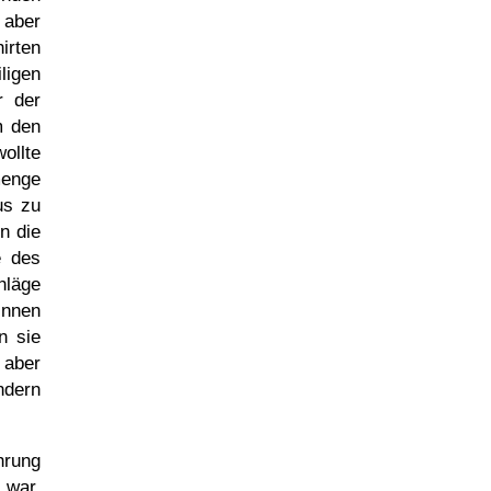
 aber
irten
ligen
r der
m den
ollte
menge
us zu
n die
e des
hläge
innen
n sie
 aber
ndern
hrung
 war.