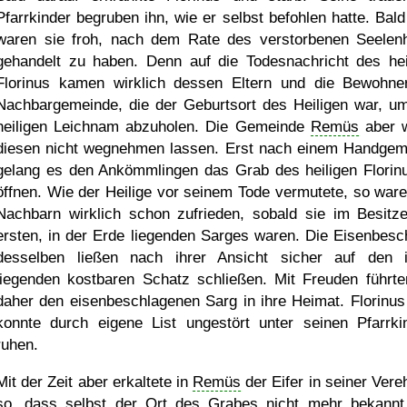
Pfarrkinder begruben ihn, wie er selbst befohlen hatte. Bald
waren sie froh, nach dem Rate des verstorbenen Seelenh
gehandelt zu haben. Denn auf die Todesnachricht des hei
Florinus kamen wirklich dessen Eltern und die Bewohne
Nachbargemeinde, die der Geburtsort des Heiligen war, u
heiligen Leichnam abzuholen. Die Gemeinde
Remüs
aber w
diesen nicht wegnehmen lassen. Erst nach einem Handge
gelang es den Ankömmlingen das Grab des heiligen Florin
öffnen. Wie der Heilige vor seinem Tode vermutete, so ware
Nachbarn wirklich schon zufrieden, sobald sie im Besitz
ersten, in der Erde liegenden Sarges waren. Die Eisenbesc
desselben ließen nach ihrer Ansicht sicher auf den 
liegenden kostbaren Schatz schließen. Mit Freuden führte
daher den eisenbeschlagenen Sarg in ihre Heimat. Florinus
konnte durch eigene List ungestört unter seinen Pfarrki
ruhen.
Mit der Zeit aber erkaltete in
Remüs
der Eifer in seiner Vere
so, dass selbst der Ort des Grabes nicht mehr bekannt