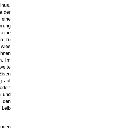
inus,
e der
 eine
hrung
seine
en zu
 wies
ihnen
n. Im
weite
Eisen
g auf
ode,
n und
 den
 Leib
rnden