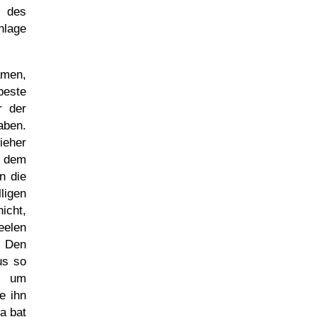
e des
nlage
amen,
beste
r der
aben.
ieher
f dem
n die
ligen
icht,
eelen
 Den
us so
e, um
e ihn
a bat