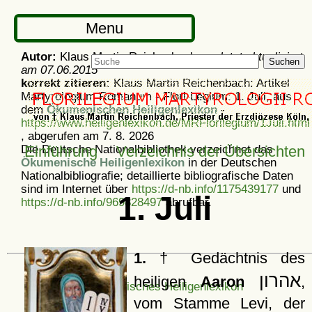
Menu
Autor:
Klaus Martin Reichenbach -
zuletzt aktualisiert
Suchen
am
07.06.2015
korrekt zitieren:
Klaus Martin Reichenbach: Artikel
Martyrologium Romanum - Flori-Legium: 1. Juli, aus
dem
Ökumenischen Heiligenlexikon
-
https://www.heiligenlexikon.de/MRFlorilegium/1Juli.html
, abgerufen am 7. 8. 2026
Die Deutsche Nationalbibliothek verzeichnet das
Einführung
Verzeichnis der Übersichten
Ökumenische Heiligenlexikon
in der Deutschen
Nationalbibliografie; detaillierte bibliografische Daten
sind im Internet über
https://d-nb.info/1175439177
und
1. Juli
https://d-nb.info/969828497
abrufbar.
1.
† Gedächtnis des
אהרון
heiligen
Aaron
,
Ökumenisches Heiligenlexikon
vom Stamme Levi, der