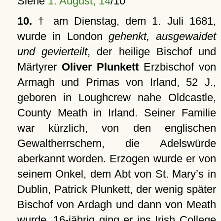
Siehe
1. August, 14
/10
10.
† am Dienstag, dem 1. Juli 1681,
wurde in London
gehenkt, ausgewaidet
und gevierteilt
, der heilige Bischof und
Märtyrer
Oliver Plunkett
Erzbischof von
Armagh und Primas von Irland, 52 J.,
geboren in Loughcrew nahe Oldcastle,
County Meath in Irland. Seiner Familie
war kürzlich, von den englischen
Gewaltherrschern, die Adelswürde
aberkannt worden. Erzogen wurde er von
seinem Onkel, dem Abt von St. Mary’s in
Dublin, Patrick Plunkett, der wenig später
Bischof von Ardagh und dann von Meath
wurde. 16-jährig ging er ins Irish College