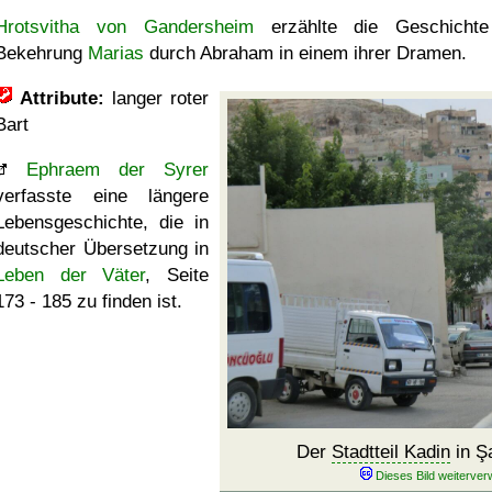
Hrotsvitha von Gandersheim
erzählte die Geschichte
Bekehrung
Marias
durch Abraham in einem ihrer Dramen.
Attribute:
langer roter
Bart
Ephraem der Syrer
verfasste eine längere
Lebensgeschichte, die in
deutscher Übersetzung in
Leben der Väter
, Seite
173 - 185 zu finden ist.
Der
Stadtteil Kadin
in Şa