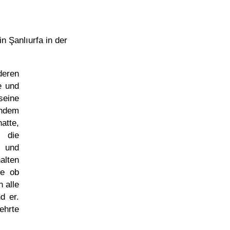
in Şanlıurfa in der
deren
e und
seine
chdem
atte,
n die
 und
alten
ie ob
 alle
d er.
ehrte