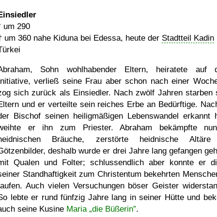
Einsiedler
*
um 290
†
um 360
nahe Kiduna bei Edessa, heute der
Stadtteil Kadin
Türkei
Abraham, Sohn wohlhabender Eltern, heiratete auf 
Initiative, verließ seine Frau aber schon nach einer Woch
zog sich zurück als Einsiedler. Nach zwölf Jahren starben 
Eltern und er verteilte sein reiches Erbe an Bedürftige. Na
der Bischof seinen heiligmäßigen Lebenswandel erkannt h
weihte er ihn zum Priester. Abraham bekämpfte nu
heidnischen Bräuche, zerstörte heidnische Altäre
Götzenbilder, deshalb wurde er drei Jahre lang gefangen geh
mit Qualen und Folter; schlussendlich aber konnte er d
seiner Standhaftigkeit zum Christentum bekehrten Menschen
taufen. Auch vielen Versuchungen böser Geister widerstan
So lebte er rund fünfzig Jahre lang in seiner Hütte und bek
auch seine Kusine
Maria
die Büßerin
.