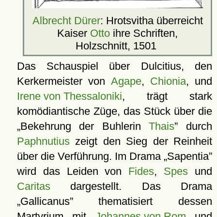
Albrecht Dürer
: Hrotsvitha überreicht
Kaiser
Otto
ihre Schriften,
Holzschnitt, 1501
Das Schauspiel über Dulcitius, den
Kerkermeister von
Agape
,
Chionia
, und
Irene von Thessaloniki
, trägt stark
komödiantische Züge, das Stück über die
Bekehrung der Buhlerin
Thais
durch
Paphnutius
zeigt den Sieg der Reinheit
über die Verführung. Im Drama
Sapentia
wird das Leiden von
Fides
,
Spes
und
Caritas
dargestellt. Das Drama
Gallicanus
thematisiert dessen
Martyrium mit
Johannes von Rom
und