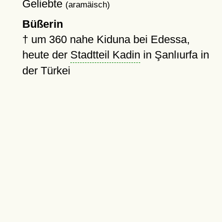
Geliebte
(aramäisch)
Büßerin
†
um 360
nahe Kiduna bei Edessa,
heute der
Stadtteil Kadin
in Şanlıurfa in
der Türkei