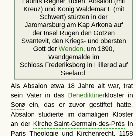
Laurits Regner Tuxen: Absalon (mit
Kreuz) und König Waldemar I. (mit
Schwert) stürzen in der
Jaromarsburg
am Kap Arkona auf
der Insel Rügen den Götzen
Svantevit, den Kriegs- und obersten
Gott der
Wenden
, um 1890,
Wandgemälde im
Schloss Frederiksborg
in Hillerød auf
Seeland
Als Absalon etwa 18 Jahre alt war, trat
sein Vater in das
Benediktiner
kloster in
Sorø
ein, das er zuvor gestiftet hatte.
Absalon studierte im damaligen Kloster
an der
Kirche Saint-Germain-des-Prés
in
Paris Theologie und Kirchenrecht. 1158