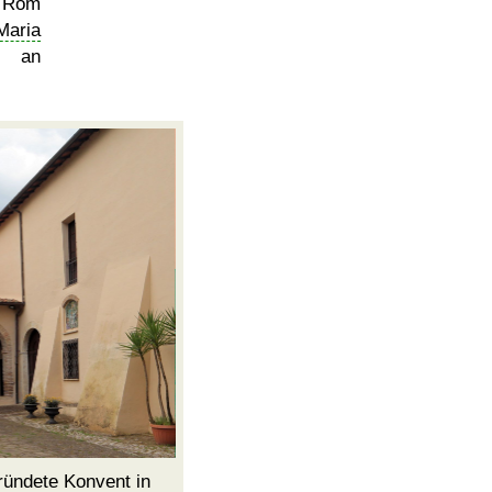
h Rom
Maria
t an
gründete
Konvent
in