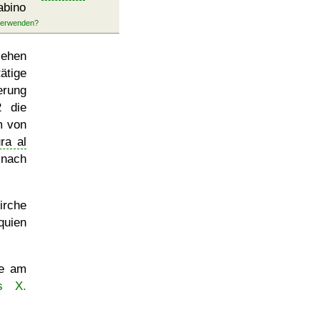
abino
iehen
ätige
erung
2 die
m von
ra al
 nach
irche
quien
e am
s X.