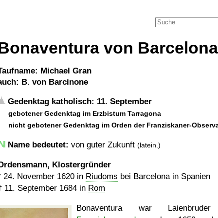
Bonaventura von Barcelona
Taufname: Michael Gran
auch: B. von Barcinone
Gedenktag katholisch: 11. September
gebotener Gedenktag im Erzbistum Tarragona
nicht gebotener Gedenktag im Orden der Franziskaner-Observ
Name bedeutet:
von guter Zukunft
(latein.)
Ordensmann, Klostergründer
*
24. November 1620
in
Riudoms
bei Barcelona in Spanien
†
11. September 1684
in
Rom
Bonaventura war Laienbrude