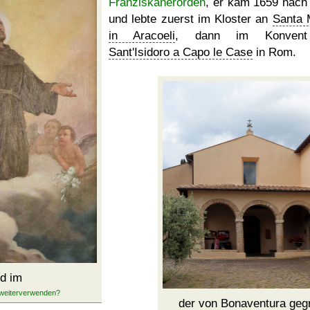
Franziskanerorden
, er kam 1659 nac
und lebte zuerst im Kloster an
Santa 
in Aracoeli
, dann im Konven
Sant'Isidoro a Capo le Case
in Rom.
ld im
der von Bonaventura ge