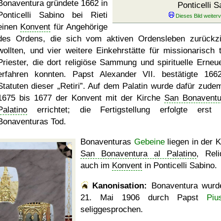
Bonaventura gründete 1662 in
Ponticelli S
Ponticelli Sabino bei Rieti
einen
Konvent
für Angehörige
des Ordens, die sich vom aktiven Ordensleben zurückz
wollten, und vier weitere Einkehrstätte für missionarisch t
Priester, die dort religiöse Sammung und spirituelle Erneu
erfahren konnten. Papst Alexander VII. bestätigte 166
Statuten dieser
Retiri
. Auf dem Palatin wurde dafür zude
1675 bis 1677 der Konvent mit der Kirche
San Bonaventu
Palatino
errichtet; die Fertigstellung erfolgte erst
Bonaventuras Tod.
Bonaventuras
Gebeine
liegen in der K
San Bonaventura al Palatino
, Reli
auch im
Konvent
in Ponticelli Sabino.
Kanonisation:
Bonaventura wurd
21. Mai 1906
durch Papst
Piu
seliggesprochen.