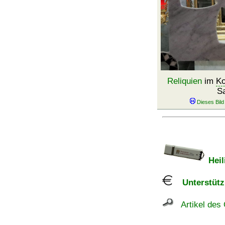
Reliquien
im
Ko
S
Heil
Unterstützu
Artikel des 