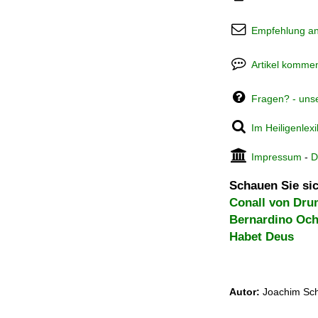
Empfehlung a
Artikel kommen
Fragen? - uns
Im Heiligenlex
Impressum
-
D
Schauen Sie sic
Conall von Dr
Bernardino Och
Habet Deus
Autor:
Joachim Sch