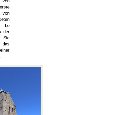
 von
erste
 von
eten
i Le
u der
. Sie
 das
einer
.