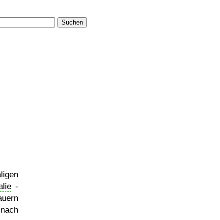
Suchen
ligen
alie
-
auern
 nach