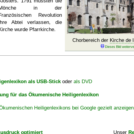
Klosters. 1791 mussten die
Mönche in der
Französischen Revolution
ihre Abtei verlassen, die
Kirche wurde Pfarrkirche.
Chorbereich der
Kirche de l
igenlexikon als USB-Stick
oder
als DVD
ng für das Ökumenische Heiligenlexikon
Ökumenischen Heiligenlexikons bei Google gezielt anzeigen
usdruck optimiert
Unser
Re