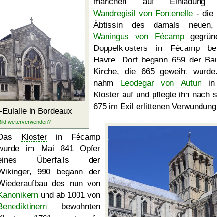
manchen auf Einladung
Wandregisil von Fontenelle
- die 
Äbtissin des damals neuen,
Waningus von Fécamp
gegründ
Doppelklosters
in Fécamp be
Havre. Dort begann 659 der Ba
Kirche, die 665 geweiht wurde
nahm
Leodegar von Autun
in
Kloster auf und pflegte ihn nach s
675 im Exil erlittenen Verwundung
-Eulalie
in Bordeaux
Das
Kloster
in Fécamp
wurde im Mai 841 Opfer
eines Überfalls der
Wikinger, 990 begann der
Wiederaufbau des nun von
Kanonikern
und ab 1001 von
Benediktinern
bewohnten