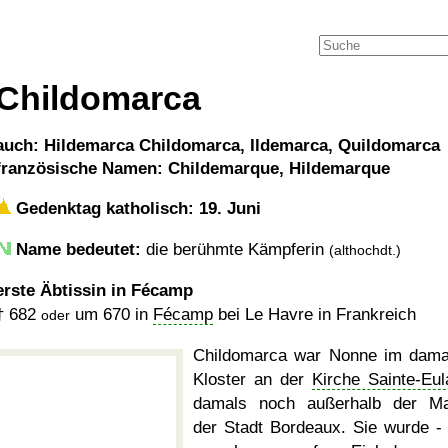
Childomarca
auch: Hildemarca Childomarca, Ildemarca, Quildomarca
französische Namen: Childemarque, Hildemarque
Gedenktag katholisch: 19. Juni
Name bedeutet:
die berühmte Kämpferin
(althochdt.)
erste Äbtissin in Fécamp
†
682
um 670
in
Fécamp
bei Le Havre in Frankreich
oder
Childomarca war Nonne im dama
Kloster an der
Kirche Sainte-Eul
damals noch außerhalb der M
der Stadt Bordeaux. Sie wurde -