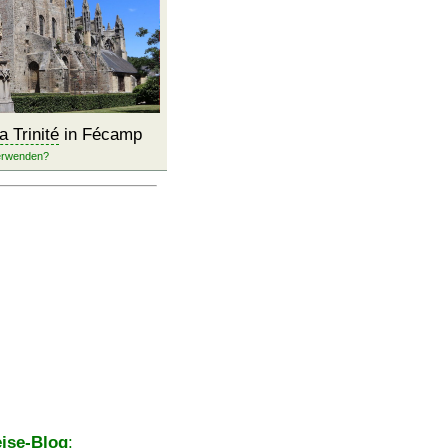
a Trinité
in Fécamp
ise-Blog
: