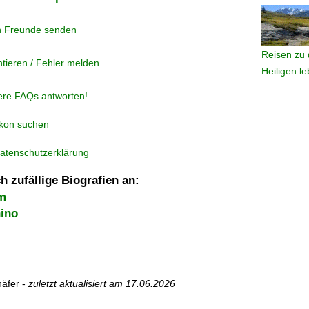
n Freunde senden
Reisen zu 
tieren / Fehler melden
Heiligen l
ere FAQs antworten!
ikon suchen
atenschutzerklärung
h zufällige Biografien an:
um
ino
äfer -
zuletzt aktualisiert am
17.06.2026