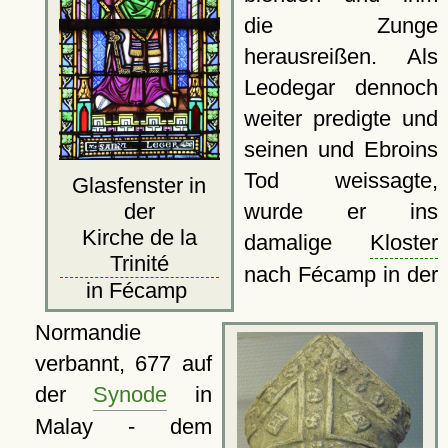
die Zunge
herausreißen. Als
Leodegar dennoch
weiter predigte und
seinen und Ebroins
Tod weissagte,
Glasfenster in
der
wurde er ins
Kirche de la
damalige
Kloster
Trinité
nach Fécamp in der
in Fécamp
Normandie
verbannt, 677 auf
der
Synode
in
Malay - dem