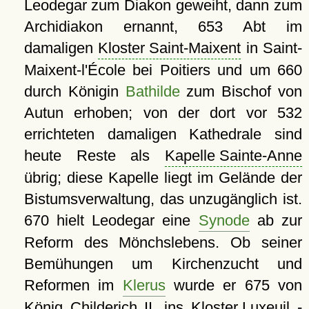
Leodegar zum Diakon geweiht, dann zum
Archidiakon ernannt, 653 Abt im
damaligen
Kloster Saint-Maixent
in Saint-
Maixent-l'École bei Poitiers und um 660
durch Königin
Bathilde
zum Bischof von
Autun erhoben; von der dort vor 532
errichteten damaligen Kathedrale sind
heute Reste als
Kapelle Sainte-Anne
übrig; diese Kapelle liegt im Gelände der
Bistumsverwaltung, das unzugänglich ist.
670 hielt Leodegar eine
Synode
ab zur
Reform des Mönchslebens. Ob seiner
Bemühungen um Kirchenzucht und
Reformen im
Klerus
wurde er 675 von
König Childerich II. ins
Kloster Luxeuil
-