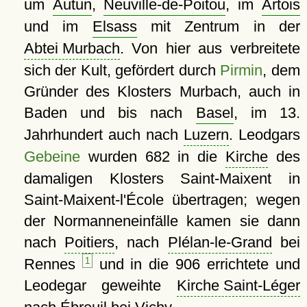
um
Autun
,
Neuville-de-Poitou
, im
Artois
und im
Elsass
mit Zentrum in der
Abtei Murbach
. Von hier aus verbreitete
sich der Kult, gefördert durch
Pirmin
, dem
Gründer des Klosters Murbach, auch in
Baden und bis nach
Basel
, im 13.
Jahrhundert auch nach
Luzern
. Leodgars
Gebeine
wurden 682 in die
Kirche
des
damaligen Klosters Saint-Maixent in
Saint-Maixent-l'École übertragen; wegen
der Normanneneinfälle kamen sie dann
nach
Poitiers
, nach
Plélan-le-Grand
bei
Rennes
1
und in die 906 errichtete und
Leodegar geweihte
Kirche Saint-Léger