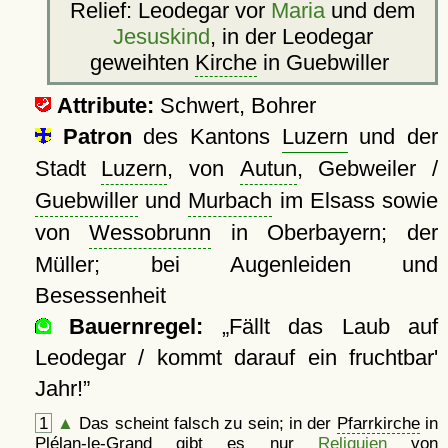
Relief: Leodegar vor
Maria
und dem
Jesuskind
, in der Leodegar
geweihten
Kirche
in Guebwiller
Attribute:
Schwert, Bohrer
Patron
des Kantons
Luzern
und der
Stadt
Luzern
, von
Autun
, Gebweiler /
Guebwiller
und
Murbach
im Elsass sowie
von
Wessobrunn
in Oberbayern; der
Müller; bei Augenleiden und
Besessenheit
Bauernregel:
Fällt das Laub auf
Leodegar / kommt darauf ein fruchtbar'
Jahr!
1
▲
Das scheint falsch zu sein; in der
Pfarrkirche
in
Plélan-le-Grand gibt es nur
Reliquien
von