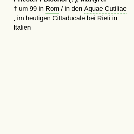
†
um 99
in
Rom
/ in den
Aquae Cutiliae
, im heutigen Cittaducale bei Rieti in
Italien