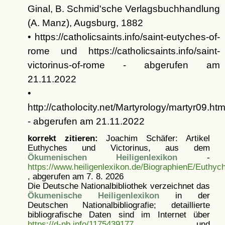
Ginal, B. Schmid'sche Verlagsbuchhandlung
(A. Manz), Augsburg, 1882
• https://catholicsaints.info/saint-eutyches-of-
rome und https://catholicsaints.info/saint-
victorinus-of-rome - abgerufen am
21.11.2022
•
http://catholocity.net/Martyrology/martyr09.h
- abgerufen am 21.11.2022
korrekt zitieren:
Joachim Schäfer: Artikel
Euthyches und Victorinus, aus dem
Ökumenischen Heiligenlexikon
-
https://www.heiligenlexikon.de/BiographienE/Euthyc
, abgerufen am 7. 8. 2026
Die Deutsche Nationalbibliothek verzeichnet das
Ökumenische Heiligenlexikon
in der
Deutschen Nationalbibliografie; detaillierte
bibliografische Daten sind im Internet über
https://d-nb.info/1175439177
und