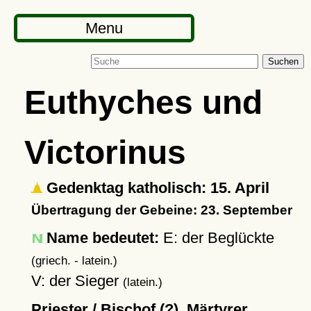
Menu
Suchen
Euthyches und
Victorinus
Gedenktag katholisch: 15. April
Übertragung der Gebeine: 23. September
Name bedeutet:
E: der Beglückte
(griech. - latein.)
V: der Sieger
(latein.)
Priester / Bischof (?), Märtyrer