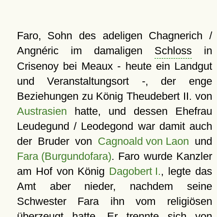
Faro, Sohn des adeligen Chagnerich /
Angnéric im damaligen
Schloss
in
Crisenoy bei Meaux - heute ein Landgut
und Veranstaltungsort -, der enge
Beziehungen zu König Theudebert II. von
Austrasien
hatte, und dessen Ehefrau
Leudegund / Leodegond war damit auch
der Bruder von
Cagnoald von Laon
und
Fara (Burgundofara)
. Faro wurde Kanzler
am Hof von König
Dagobert I.
, legte das
Amt aber nieder, nachdem seine
Schwester Fara ihn vom religiösen
überzeugt hatte. Er trennte sich von