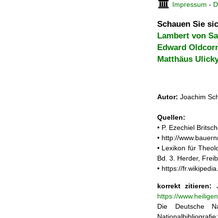
Impressum
-
D
Schauen Sie sic
Lambert von Sai
Edward Oldcor
Matthäus Ulick
Autor:
Joachim Sch
Quellen:
• P. Ezechiel Britsc
• http://www.bauern
• Lexikon für Theol
Bd. 3. Herder, Frei
• https://fr.wikipe
korrekt zitieren:
J
https://www.heilige
Die Deutsche Na
Nationalbibliograf