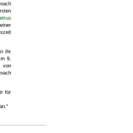
mnach
rsten
etrus
einer
szeit
n ihr
Im 9.
. von
 nach
r für
an.