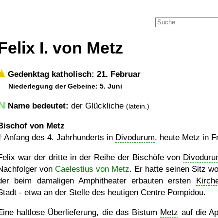
Felix I. von Metz
Gedenktag katholisch: 21. Februar
Niederlegung der Gebeine: 5. Juni
Name bedeutet:
der Glückliche
(latein.)
Bischof von Metz
†
Anfang des 4. Jahrhunderts in
Divodurum
, heute Metz in F
Felix war der dritte in der Reihe der Bischöfe von
Divoduru
Nachfolger von
Caelestius von Metz
. Er hatte seinen Sitz w
der beim damaligen Amphitheater erbauten ersten
Kirch
Stadt - etwa an der Stelle des heutigen Centre Pompidou.
Eine haltlose Überlieferung, die das Bistum
Metz
auf die Ap