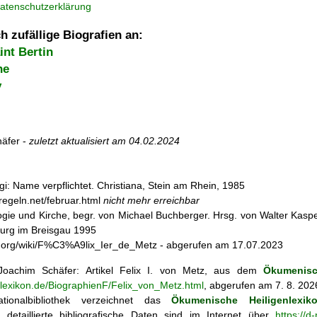
atenschutzerklärung
h zufällige Biografien an:
nt Bertin
ne
y
äfer -
zuletzt aktualisiert am
04.02.2024
hgi: Name verpflichtet. Christiana, Stein am Rhein, 1985
regeln.net/februar.html
nicht mehr erreichbar
ogie und Kirche, begr. von Michael Buchberger. Hrsg. von Walter Kasper,
burg im Breisgau 1995
dia.org/wiki/F%C3%A9lix_Ier_de_Metz - abgerufen am 17.07.2023
oachim Schäfer: Artikel
Felix I. von Metz, aus dem
Ökumenisc
nlexikon.de/BiographienF/Felix_von_Metz.html
, abgerufen am 7. 8. 202
tionalbibliothek verzeichnet das
Ökumenische Heiligenlexik
ie; detaillierte bibliografische Daten sind im Internet über
https://d