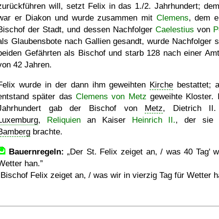
zurückführen will, setzt Felix in das 1./2. Jahrhundert; de
war er Diakon und wurde zusammen mit
Clemens
, dem e
Bischof der Stadt, und dessen Nachfolger
Caelestius
von
P
als Glaubensbote nach Gallien gesandt, wurde Nachfolger s
beiden Gefährten als Bischof und starb 128 nach einer Amt
von 42 Jahren.
Felix wurde in der dann ihm geweihten
Kirche
bestattet; a
entstand später das
Clemens von Metz
geweihte Kloster. 
Jahrhundert gab der Bischof von
Metz
, Dietrich II
Luxemburg
,
Reliquien
an Kaiser
Heinrich II.
, der sie
Bamberg
brachte.
Bauernregeln:
Der St. Felix zeiget an, / was 40 Tag' wi
Wetter han.
Bischof Felix zeiget an, / was wir in vierzig Tag für Wetter h