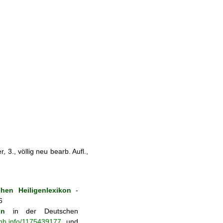
 3., völlig neu bearb. Aufl.,
hen Heiligenlexikon
-
6
on
in der Deutschen
-nb.info/1175439177
und