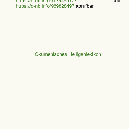
https://d-nb.info/1175439177
und
https://d-nb.info/969828497
abrufbar.
Ökumenisches Heiligenlexikon