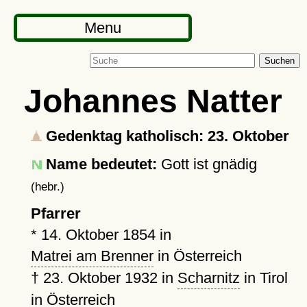
Menu
Suchen
Johannes Natter
Gedenktag katholisch: 23. Oktober
Name bedeutet:
Gott ist gnädig
(hebr.)
Pfarrer
*
14. Oktober 1854
in
Matrei am Brenner
in Österreich
†
23. Oktober 1932
in
Scharnitz
in Tirol
in Österreich