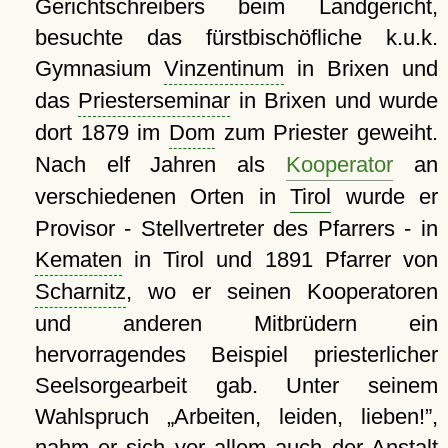
Gerichtschreibers beim Landgericht,
besuchte das fürstbischöfliche k.u.k.
Gymnasium
Vinzentinum
in Brixen und
das
Priesterseminar
in Brixen und wurde
dort 1879 im
Dom
zum Priester geweiht.
Nach elf Jahren als
Kooperator
an
verschiedenen Orten in
Tirol
wurde er
Provisor - Stellvertreter des Pfarrers - in
Kematen
in Tirol und 1891 Pfarrer von
Scharnitz
, wo er seinen Kooperatoren
und anderen Mitbrüdern ein
hervorragendes Beispiel priesterlicher
Seelsorgearbeit gab. Unter seinem
Wahlspruch
Arbeiten, leiden, lieben!
,
nahm er sich vor allem auch der Anstalt