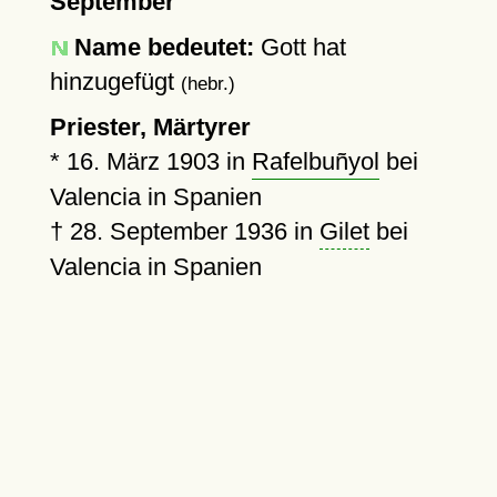
September
Name bedeutet:
Gott hat
hinzugefügt
(hebr.)
Priester, Märtyrer
*
16. März 1903
in
Rafelbuñyol
bei
Valencia in Spanien
†
28. September 1936
in
Gilet
bei
Valencia in Spanien