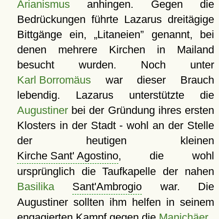
Arianismus
anhingen. Gegen die
Bedrückungen führte Lazarus dreitägige
Bittgänge ein,
Litaneien
genannt, bei
denen mehrere Kirchen in Mailand
besucht wurden. Noch unter
Karl Borromäus
war dieser Brauch
lebendig. Lazarus unterstützte die
Augustiner
bei der Gründung ihres ersten
Klosters in der Stadt - wohl an der Stelle
der heutigen kleinen
Kirche Sant' Agostino
, die wohl
ursprünglich die Taufkapelle der nahen
Basilika
Sant'Ambrogio
war. Die
Augustiner sollten ihm helfen in seinem
engagierten Kampf gegen die
Manichäer
.