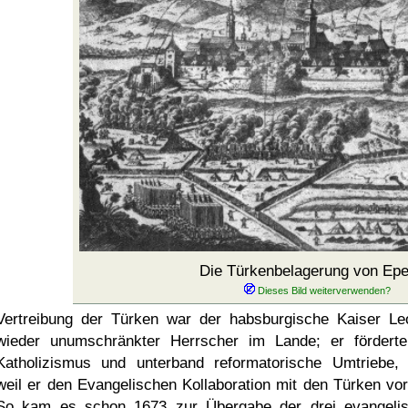
Die Türkenbelagerung von Epe
Vertreibung der Türken war der habsburgische Kaiser Le
wieder unumschränkter Herrscher im Lande; er fördert
Katholizismus und unterband reformatorische Umtriebe,
weil er den Evangelischen Kollaboration mit den Türken vor
So kam es schon 1673 zur Übergabe der drei evangeli