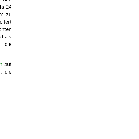
fa 24
ht zu
ltert
chten
d als
, die
n
auf
; die