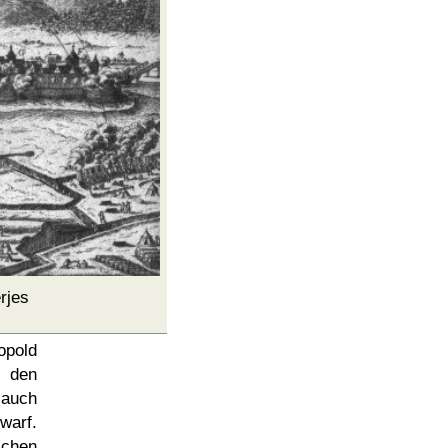
rjes
opold
e den
 auch
warf.
schen