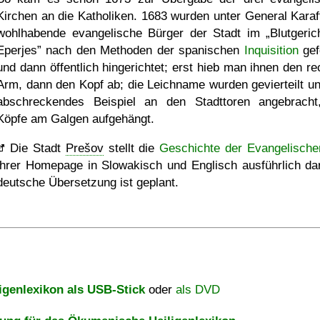
Kirchen an die Katholiken. 1683 wurden unter General Karaf
wohlhabende evangelische Bürger der Stadt im
Blutgeric
Eperjes
nach den Methoden der spanischen
Inquisition
gefo
und dann öffentlich hingerichtet; erst hieb man ihnen den re
Arm, dann den Kopf ab; die Leichname wurden gevierteilt un
abschreckendes Beispiel an den Stadttoren angebracht
Köpfe am Galgen aufgehängt.
Die Stadt
Prešov
stellt die
Geschichte der Evangelische
ihrer Homepage in Slowakisch und Englisch ausführlich dar
deutsche Übersetzung ist geplant.
igenlexikon als USB-Stick
oder
als DVD