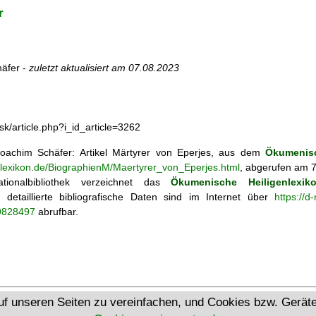
r
äfer -
zuletzt aktualisiert am
07.08.2023
sk/article.php?i_id_article=3262
achim Schäfer: Artikel
Märtyrer von Eperjes, aus dem
Ökumenisc
enlexikon.de/BiographienM/Maertyrer_von_Eperjes.html
, abgerufen am 7
tionalbibliothek verzeichnet das
Ökumenische Heiligenlexik
ie; detaillierte bibliografische Daten sind im Internet über
https://d
69828497
abrufbar.
Ökumenisches Heiligenlexikon
uf unseren Seiten zu vereinfachen, und Cookies bzw. Gerä