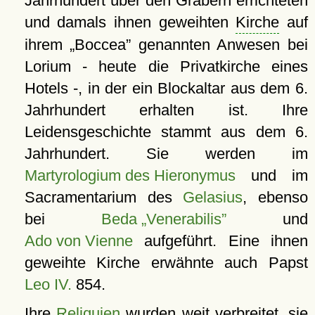
Jahrhundert über den Gräbern errichteten
und damals ihnen geweihten
Kirche
auf
ihrem
Boccea
genannten Anwesen bei
Lorium - heute die Privatkirche eines
Hotels -, in der ein Blockaltar aus dem 6.
Jahrhundert erhalten ist. Ihre
Leidensgeschichte stammt aus dem 6.
Jahrhundert. Sie werden im
Martyrologium des Hieronymus
und im
Sacramentarium des
Gelasius
, ebenso
bei
Beda „Venerabilis”
und
Ado von Vienne
aufgeführt. Eine ihnen
geweihte Kirche erwähnte auch Papst
Leo IV.
854.
Ihre
Reliquien
wurden weit verbreitet, sie