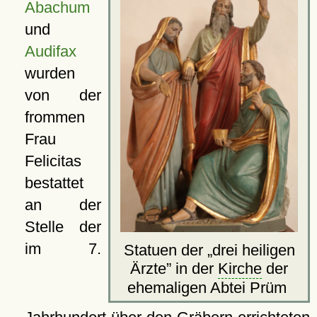
Abachum
und
Audifax
wurden
von der
frommen
Frau
Felicitas
bestattet
an der
Stelle der
im 7.
Statuen der
drei heiligen
Ärzte
in der
Kirche
der
ehemaligen Abtei Prüm