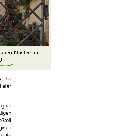
arien-Klosters
in
g
, die
iefer
ogten
ligen
ßteil
gisch
heute