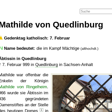
Mathilde von Quedlinburg
Gedenktag katholisch: 7. Februar
Name bedeutet:
die im Kampf Mächtige
(althochdt.)
Äbtissin in Quedlinburg
†
7. Februar 999
in
Quedlinburg
in Sachsen-Anhalt
Mathilde war offenbar die
Enkelin der Königin
Mathilde von Ringelheim
.
966 wurde sie Äbtissin im
936 gegründeten
Damenstiftes an der Stelle
des heutigen
Domes
1
in