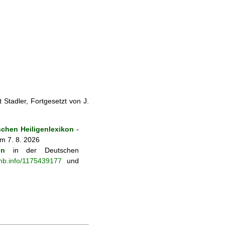
Stadler, Fortgesetzt von J.
chen Heiligenlexikon
-
m 7. 8. 2026
on
in der Deutschen
-nb.info/1175439177
und