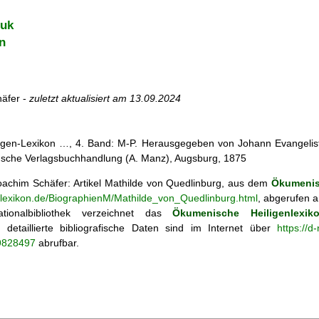
iuk
n
äfer -
zuletzt aktualisiert am
13.09.2024
iligen-Lexikon …, 4. Band: M-P. Herausgegeben von Johann Evangelist 
d'sche Verlagsbuchhandlung (A. Manz), Augsburg, 1875
achim Schäfer: Artikel
Mathilde von Quedlinburg, aus dem
Ökumenis
enlexikon.de/BiographienM/Mathilde_von_Quedlinburg.html
, abgerufen a
tionalbibliothek verzeichnet das
Ökumenische Heiligenlexik
ie; detaillierte bibliografische Daten sind im Internet über
https://d
69828497
abrufbar.