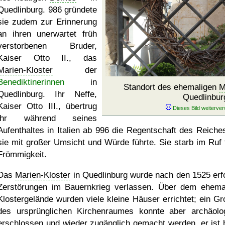
Quedlinburg. 986 gründete
sie zudem zur Erinnerung
an ihren unerwartet früh
verstorbenen Bruder,
Kaiser Otto II., das
Marien-Kloster
der
Benediktinerinnen
in
Standort des ehemaligen
M
Quedlinburg. Ihr Neffe,
Quedlinbur
Kaiser Otto III., übertrug
ihr während seines
Aufenthaltes in Italien ab 996 die Regentschaft des Reiches
sie mit großer Umsicht und Würde führte. Sie starb im Ruf t
Frömmigkeit.
Das
Marien-Kloster
in Quedlinburg wurde nach den 1525 erf
Zerstörungen im Bauernkrieg verlassen. Über dem ehema
Klostergelände wurden viele kleine Häuser errichtet; ein Gro
des ursprünglichen Kirchenraumes konnte aber archäolo
erschlossen und wieder zugänglich gemacht werden, er ist 