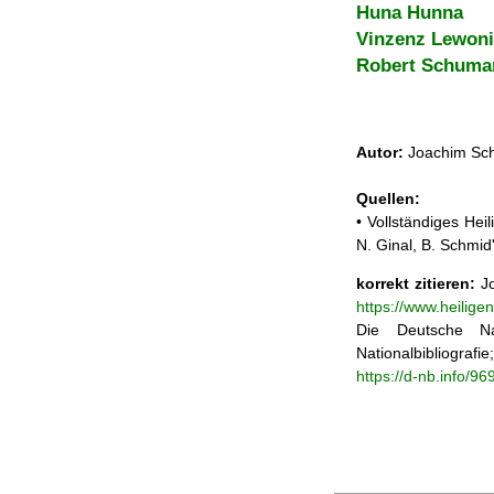
Huna Hunna
Vinzenz Lewon
Robert Schuma
Autor:
Joachim Sch
Quellen:
• Vollständiges He
N. Ginal, B. Schmi
korrekt zitieren:
Jo
https://www.heilig
Die Deutsche Na
Nationalbibliograf
https://d-nb.info/9