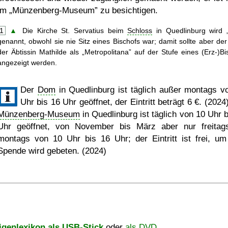
im
Münzenberg-Museum
zu besichtigen.
1
▲
Die Kirche St. Servatius beim
Schloss
in Quedlinburg wird
genannt, obwohl sie nie Sitz eines Bischofs war; damit sollte aber de
der Äbtissin Mathilde als
Metropolitana
auf der Stufe eines (Erz-)Bi
angezeigt werden.
Der
Dom
in Quedlinburg ist täglich außer montags v
Uhr bis 16 Uhr geöffnet, der Eintritt beträgt 6 €. (202
Münzenberg-Museum
in Quedlinburg ist täglich von 10 Uhr b
Uhr geöffnet, von November bis März aber nur freitag
montags von 10 Uhr bis 16 Uhr; der Eintritt ist frei, um
Spende wird gebeten. (2024)
igenlexikon als USB-Stick
oder
als DVD