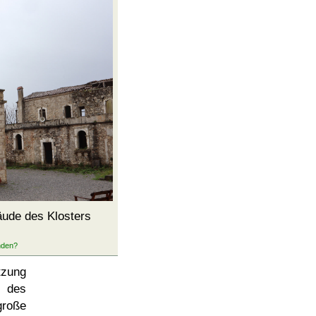
ude des Klosters
tzung
e des
roße