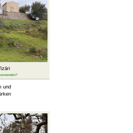
izári
n und
ürken