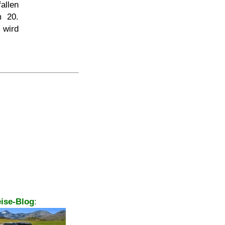
allen
m 20.
 wird
ise-Blog
: