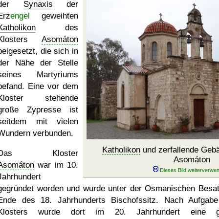
der
Synaxis
der
Erz
engel
geweihten
Katholikon
des
Klosters
Asomáton
beigesetzt, die sich in
der Nähe der Stelle
seines Martyriums
befand. Eine vor dem
Kloster stehende
große Zypresse ist
seitdem mit vielen
Wundern verbunden.
Katholikon
und zerfallende Gebä
Das Kloster
Asomáton
Asomáton
war im 10.
Jahrhundert
gegründet worden und wurde unter der Osmanischen Besa
Ende des 18. Jahrhunderts Bischofssitz. Nach Aufgab
Klosters wurde dort im 20. Jahrhundert eine g