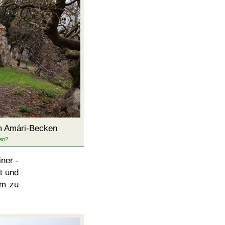
m Amári-Becken
iner -
t und
im zu