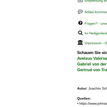
Empfehlung a
Artikel kommen
Fragen? - uns
Im Heiligenlex
Impressum
-
D
Schauen Sie sic
Avelsus Valeria
Gabriel von de
Gertrud von Tr
Autor:
Joachim Sch
Quellen:
• https://www.john