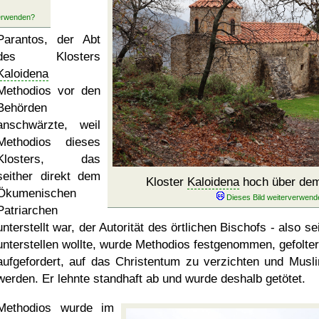
Parantos, der Abt
des Klosters
Kaloidena
Methodios vor den
Behörden
anschwärzte, weil
Methodios dieses
Klosters, das
seither direkt dem
Kloster
Kaloidena
hoch über de
Ökumenischen
Patriarchen
unterstellt war, der Autorität des örtlichen Bischofs - also se
unterstellen wollte, wurde Methodios festgenommen, gefolter
aufgefordert, auf das Christentum zu verzichten und Musl
werden. Er lehnte standhaft ab und wurde deshalb getötet.
Methodios wurde im