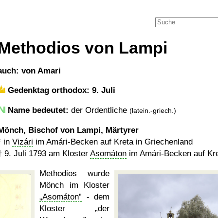
Methodios von Lampi
auch: von Amari
Gedenktag orthodox: 9. Juli
Name bedeutet:
der Ordentliche
(latein.-griech.)
Mönch, Bischof von Lampi, Märtyrer
* in
Vizári
im Amári-Becken auf Kreta in Griechenland
†
9. Juli 1793
am Kloster
Asomáton
im Amári-Becken auf Kre
Methodios wurde
Mönch im Kloster
Asomáton
- dem
Kloster
der