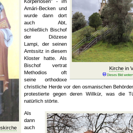
Körperlosen
- im
Amári-Becken und
wurde dann dort
auch Abt,
schließlich Bischof
der Diözese
Lampi, der seinen
Amtssitz in diesem
Kloster hatte. Als
Bischof vertrat
Kirche
in V
Methodios oft
seine orthodoxe
christliche Herde vor den osmanischen Behörde
protestierte gegen deren Willkür, was die T
natürlich störte.
Als
dann
auch
uskirche