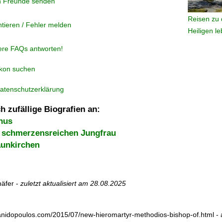
n Freunde senden
Reisen zu 
tieren / Fehler melden
Heiligen l
ere FAQs antworten!
ikon suchen
atenschutzerklärung
h zufällige Biografien an:
nus
r schmerzensreichen Jungfrau
aunkirchen
äfer -
zuletzt aktualisiert am
28.08.2025
sanidopoulos.com/2015/07/new-hieromartyr-methodios-bishop-of.html 