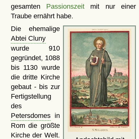
gesamten
Passionszeit
mit nur einer
Traube ernährt habe.
Die ehemalige
Abtei Cluny
wurde 910
gegründet, 1088
bis 1130 wurde
die dritte Kirche
gebaut - bis zur
Fertigstellung
des
Petersdomes
in
Rom die größte
Kirche der Welt.