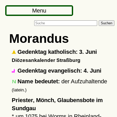
Menu
Suchen
Morandus
Gedenktag katholisch: 3. Juni
Diözesankalender Straßburg
Gedenktag evangelisch: 4. Juni
Name bedeutet:
der Aufzuhaltende
(latein.)
Priester, Mönch, Glaubensbote im
Sundgau
*
um 1075
bei
Worms
in Rheinland-