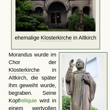
ehemalige
Klosterkirche
in Altkirch
Morandus wurde im
Chor der
Klosterkirche
in
Altkirch, die später
ihm geweiht wurde,
begraben. Seine
Kopf
reliquie
wird in
einem wertvollen