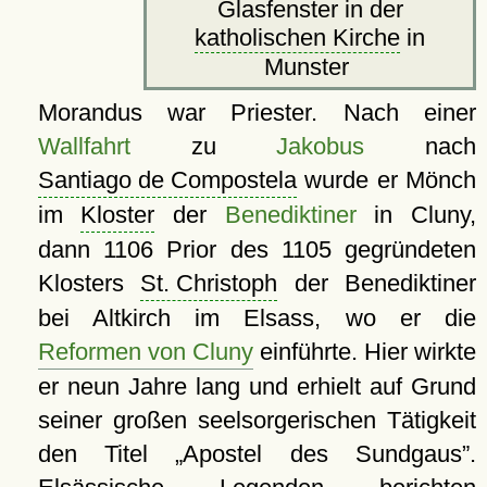
Glasfenster in der
katholischen Kirche
in
Munster
Morandus war Priester. Nach einer
Wallfahrt
zu
Jakobus
nach
Santiago de Compostela
wurde er Mönch
im
Kloster
der
Benediktiner
in Cluny,
dann 1106 Prior des 1105 gegründeten
Klosters
St. Christoph
der Benediktiner
bei Altkirch im Elsass, wo er die
Reformen von Cluny
einführte. Hier wirkte
er neun Jahre lang und erhielt auf Grund
seiner großen seelsorgerischen Tätigkeit
den Titel
Apostel des Sundgaus
.