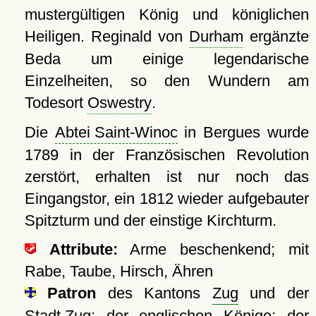
mustergültigen König und königlichen
Heiligen. Reginald von
Durham
ergänzte
Beda um einige legendarische
Einzelheiten, so den Wundern am
Todesort
Oswestry
.
Die
Abtei Saint-Winoc
in Bergues wurde
1789 in der Französischen Revolution
zerstört, erhalten ist nur noch das
Eingangstor, ein 1812 wieder aufgebauter
Spitzturm und der einstige Kirchturm.
Attribute:
Arme beschenkend; mit
Rabe, Taube, Hirsch, Ähren
Patron
des Kantons
Zug
und der
Stadt Zug
; der englischen Könige; der