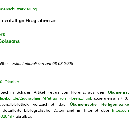
atenschutzerklärung
h zufällige Biografien an:
ers
 Soissons
äfer -
zuletzt aktualisiert am
08.03.2026
0. Oktober
oachim Schäfer: Artikel
Petrus von Florenz, aus dem
Ökumenisc
enlexikon.de/BiographienP/Petrus_von_Florenz.html
, abgerufen am 7. 8.
tionalbibliothek verzeichnet das
Ökumenische Heiligenlexik
ie; detaillierte bibliografische Daten sind im Internet über
https://d
69828497
abrufbar.