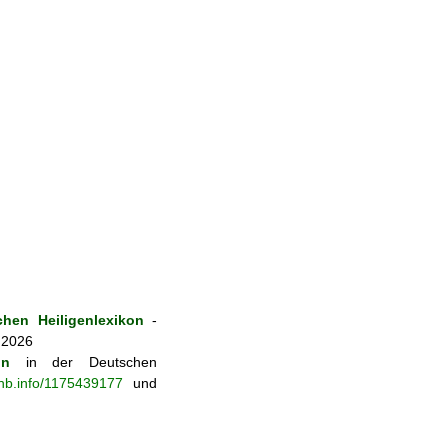
hen Heiligenlexikon
-
 2026
on
in der Deutschen
-nb.info/1175439177
und