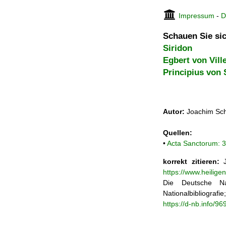
Impressum
-
D
Schauen Sie sic
Siridon
Egbert von Vill
Principius von
Autor:
Joachim Sch
Quellen:
•
Acta Sanctorum: 3
korrekt zitieren:
J
https://www.heilig
Die Deutsche Na
Nationalbibliograf
https://d-nb.info/9