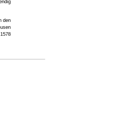
endig
n den
usen
 1578