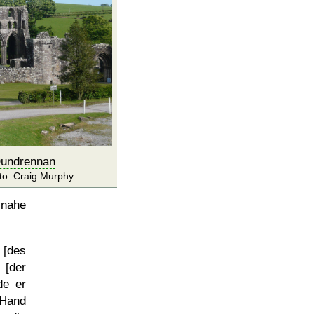
undrennan
to: Craig Murphy
ahe
 [des
[der
de er
 Hand