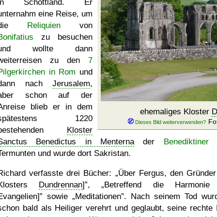
in Schottland. Er
unternahm eine Reise, um
die
Reliquien
von
Bonifatius
zu besuchen
und wollte dann
weiterreisen zu den
7
Pilgerkirchen in Rom
und
dann nach
Jerusalem
,
aber schon auf der
Anreise blieb er in dem
ehemaliges Kloster
D
spätestens 1220
Fo
bestehenden
Kloster
Sanctus Benedictus in Menterna
der
Benediktiner
n
Termunten und wurde dort Sakristan.
Richard verfasste drei Bücher:
Über Fergus, den Gründer
Klosters
Dundrennan
]
,
Betreffend die Harmonie 
Evangelien]
sowie
Meditationen
. Nach seinem Tod wur
schon bald als Heiliger verehrt und geglaubt, seine rechte