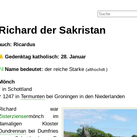
Richard der Sakristan
auch: Ricardus
Gedenktag katholisch: 28. Januar
Name bedeutet:
der reiche Starke
(althochdt.)
Mönch
* in Schottland
†
1247
in
Termunten
bei Groningen in den Niederlanden
Richard war
Zisterzienser
mönch im
damaligen Kloster
Dundrennan
bei Dumfries