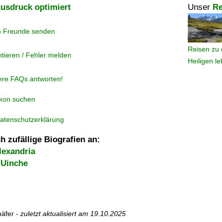
usdruck optimiert
Unser
Re
n Freunde senden
Reisen zu 
tieren / Fehler melden
Heiligen l
ere FAQs antworten!
ikon suchen
atenschutzerklärung
h zufällige Biografien an:
lexandria
 Uinche
äfer -
zuletzt aktualisiert am
19.10.2025