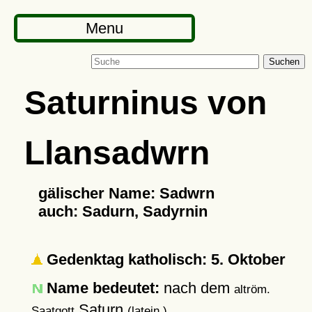
Menu
Suchen
Saturninus von
Llansadwrn
gälischer Name: Sadwrn
auch: Sadurn, Sadyrnin
Gedenktag katholisch: 5. Oktober
Name bedeutet:
nach dem
altröm.
Saturn
Saatgott
(latein.)