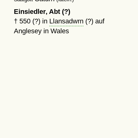
Einsiedler, Abt (?)
†
550 (?)
in
Llansadwrn
(?) auf
Anglesey in Wales