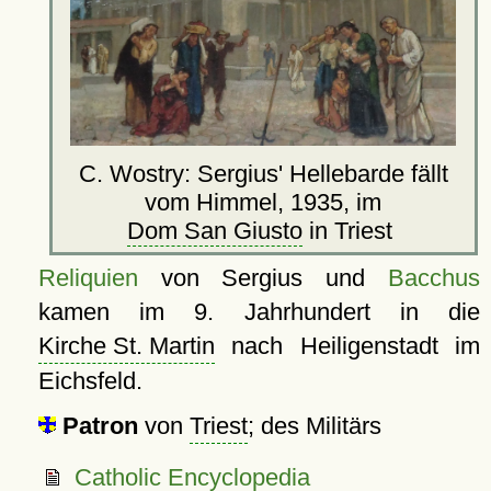
C. Wostry: Sergius' Hellebarde fällt
vom Himmel, 1935, im
Dom San Giusto
in Triest
Reliquien
von Sergius und
Bacchus
kamen im 9. Jahrhundert in die
Kirche St. Martin
nach Heiligenstadt im
Eichsfeld.
Patron
von
Triest
; des Militärs
Catholic Encyclopedia