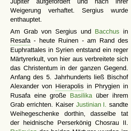
Jupiter aufgefordert und nach ihrer
Weigerung verhaftet. Sergius wurde
enthauptet.
Am Grab von Sergius und
Bacchus
in
Resafa
- heute Ruinen - am Rand des
Euphrattales in Syrien entstand ein reger
Märtyrerkult, von hier aus verbreitete sich
das Christentum in der ganzen Gegend.
Anfang des 5. Jahrhunderts ließ Bischof
Alexander von
Hierapolis
in Phrygien in
Rusafa eine große
Basilika
über ihrem
Grab errichten. Kaiser
Justinian I.
sandte
Weihegeschenke dorthin, dasselbe tat
der heidnische Perserkönig Chosrau II.