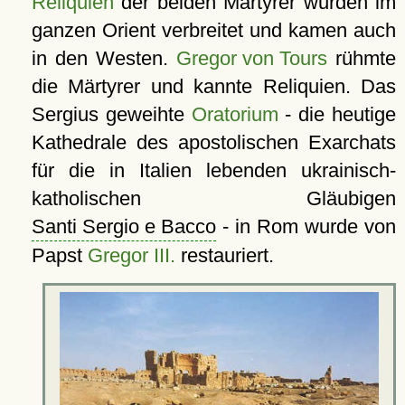
Reliquien
der beiden Märtyrer wurden im
ganzen Orient verbreitet und kamen auch
in den Westen.
Gregor von Tours
rühmte
die Märtyrer und kannte Reliquien. Das
Sergius geweihte
Oratorium
- die heutige
Kathedrale des apostolischen Exarchats
für die in Italien lebenden ukrainisch-
katholischen Gläubigen
Santi Sergio e Bacco
- in Rom wurde von
Papst
Gregor III.
restauriert.