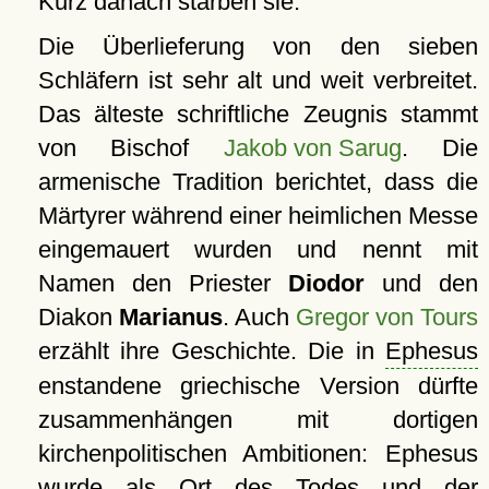
Kurz danach starben sie.
Die Überlieferung von den sieben
Schläfern ist sehr alt und weit verbreitet.
Das älteste schriftliche Zeugnis stammt
von Bischof
Jakob von Sarug
. Die
armenische Tradition berichtet, dass die
Märtyrer während einer heimlichen Messe
eingemauert wurden und nennt mit
Namen den Priester
Diodor
und den
Diakon
Marianus
. Auch
Gregor von Tours
erzählt ihre Geschichte. Die in
Ephesus
enstandene griechische Version dürfte
zusammenhängen mit dortigen
kirchenpolitischen Ambitionen: Ephesus
wurde als Ort des Todes und der