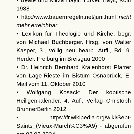
• Beate und Mirza Hayit: Türkei. Hayit, Köln
1988
• http://www.bauernregeln.net/juni.html
nicht
mehr erreichbar
• Lexikon für Theologie und Kirche, begr.
von Michael Buchberger. Hrsg. von Walter
Kasper, 3., völlig neu bearb. Aufl., Bd. 9.
Herder, Freiburg im Breisgau 2000
• Dr. Heinrich Bernhard Kraienhorst Pfarrer
von Lage-Rieste im Bistum Osnabrück, E-
Mail vom 11. Oktober 2010
• Wolfgang Kosack: Der koptische
Heiligenkalender, 4. Aufl. Verlag Christoph
BrunnerBerlin 2012
• https://fr.wikipedia.org/wiki/Sept-
Saints_(Vieux-March%C3%A9) - abgerufen