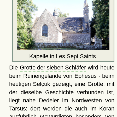
Kapelle
in Les Sept Saints
Die
Grotte der sieben Schläfer
wird heute
beim Ruinengelände von Ephesus - beim
heutigen Selçuk gezeigt; eine
Grotte
, mit
der dieselbe Geschichte verbunden ist,
liegt nahe Dedeler im Nordwesten von
Tarsus; dort werden die auch im Koran
ausführlich Gewürdigten besonders von