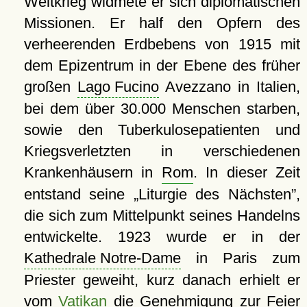
Weltkrieg widmete er sich diplomatischen
Missionen. Er half den Opfern des
verheerenden Erdbebens von 1915 mit
dem Epizentrum in der Ebene des früher
großen
Lago Fucino
Avezzano in Italien,
bei dem über 30.000 Menschen starben,
sowie den Tuberkulosepatienten und
Kriegsverletzten in verschiedenen
Krankenhäusern in
Rom
. In dieser Zeit
entstand seine
Liturgie des Nächsten
,
die sich zum Mittelpunkt seines Handelns
entwickelte. 1923 wurde er in der
Kathedrale Notre-Dame
in Paris zum
Priester geweiht, kurz danach erhielt er
vom
Vatikan
die Genehmigung zur Feier