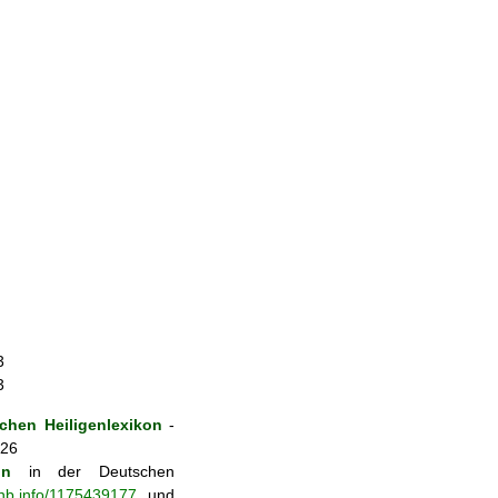
3
3
hen Heiligenlexikon
-
026
on
in der Deutschen
-nb.info/1175439177
und