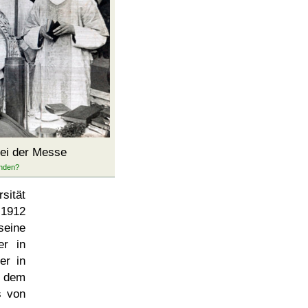
bei der Messe
sität
 1912
seine
er in
er in
- dem
s von