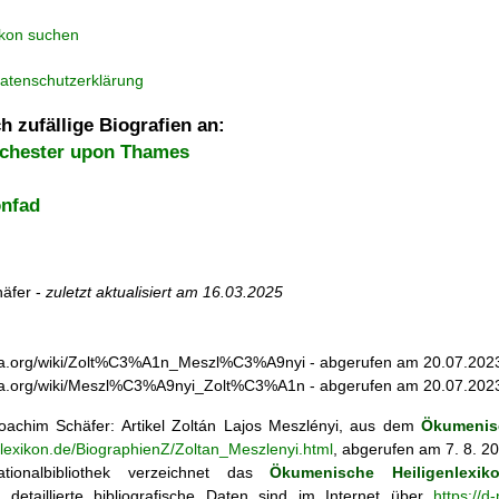
ikon suchen
atenschutzerklärung
h zufällige Biografien an:
rchester upon Thames
onfad
äfer -
zuletzt aktualisiert am
16.03.2025
edia.org/wiki/Zolt%C3%A1n_Meszl%C3%A9nyi - abgerufen am 20.07.202
edia.org/wiki/Meszl%C3%A9nyi_Zolt%C3%A1n - abgerufen am 20.07.202
achim Schäfer: Artikel
Zoltán Lajos Meszlényi, aus dem
Ökumenisc
nlexikon.de/BiographienZ/Zoltan_Meszlenyi.html
, abgerufen am 7. 8. 2
tionalbibliothek verzeichnet das
Ökumenische Heiligenlexik
ie; detaillierte bibliografische Daten sind im Internet über
https://d