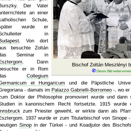
Burszky. Der Vater
unterrichtete an einer
katholischen Schule,
später wurde er
Schulleiter in
Budapest
. Von dort
aus besuchte Zoltán
das Seminar in
Esztergom
. Dann
Bischof Zoltán Meszlényi 
besuchte er in Rom
das
Collegium
Germanicum et Hungaricum
und die Päpstliche Univer
Gregoriana - damals im
Palazzo Gabrielli-Borromeo
-, wo er
zum Doktor der Philosophie promoviert wurde und dann 
Studien in kanonischem Recht fortsetzte. 1915 wurde 
Innsbruck
zum Priester geweiht, er wirkte dann als Pfarr
Esztergom. 1937 wurde er zum Titularbischof von Sinope 
heutigen
Sinop
in der Türkei - und Koadjutor des Bischof