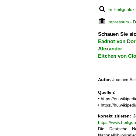
Im Heiligenlex
Impressum
-
D
Schauen Sie sic
Eadnot von Do
Alexander
Eitchen von Cl
Autor:
Joachim Sch
Quellen:
• https://en.wikip
• https://hu.wikip
korrekt zitieren:
Jo
https://www.heilige
Die Deutsche Na
Nationalbibliograf