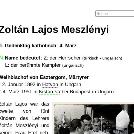
Zoltán Lajos Meszlényi
Gedenktag katholisch: 4. März
Name bedeutet:
Z: der Herrscher
(türkisch - ungarisch)
L: der berühmte Kämpfer
(ungarisch)
Weihbischof von Esztergom, Märtyrer
*
2. Januar 1892
in
Hatvan
in Ungarn
†
4. März 1951
in
Kistarcsa
bei Budapest in Ungarn
Zoltán Lajos war das
zweite von fünf
Kindern des Lehrers
Zoltán Meszlényi und
seiner Frau Etel geb.