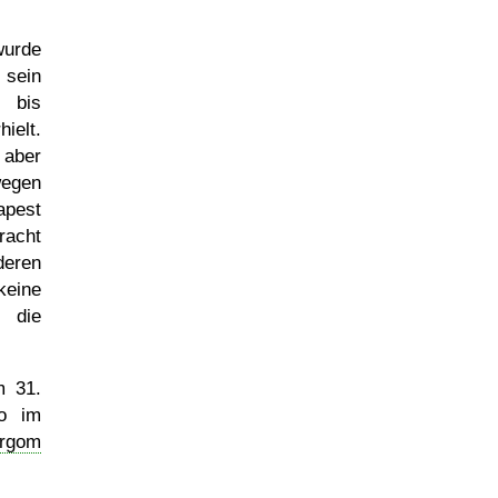
wurde
 sein
, bis
ielt.
 aber
wegen
est
racht
eren
eine
 die
am
31.
o im
ergom