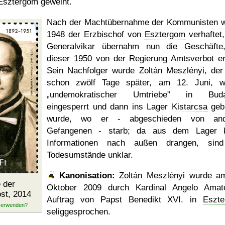
Esztergom geweiht.
Nach der Machtübernahme der Kommunisten 
1948 der Erzbischof von
Esztergom
verhaftet,
Generalvikar übernahm nun die Geschäfte
dieser 1950 von der Regierung Amtsverbot erh
Sein Nachfolger wurde Zoltán Meszlényi, der
schon zwölf Tage später, am 12. Juni, 
undemokratischer Umtriebe
in Budap
eingesperrt und dann ins Lager
Kistarcsa
geb
wurde, wo er - abgeschieden von and
Gefangenen - starb; da aus dem Lager k
Informationen nach außen drangen, sind
Todesumstände unklar.
Kanonisation:
Zoltán Meszlényi wurde 
 der
Oktober 2009
durch Kardinal Angelo Amat
st, 2014
Auftrag von Papst Benedikt XVI. in
Eszt
seliggesprochen.